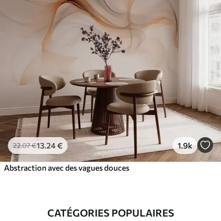
13
.24
€
1.9k
22
.07
€
Abstraction avec des vagues douces
CATÉGORIES POPULAIRES