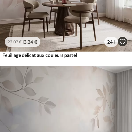
13
.24
€
241
22
.07
€
Feuillage délicat aux couleurs pastel