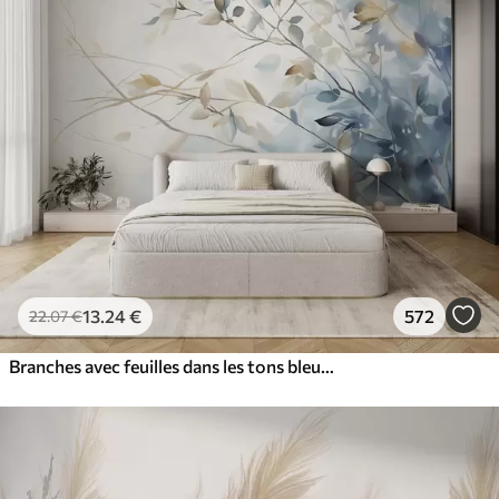
13
.24
€
572
22
.07
€
Branches avec feuilles dans les tons bleus et bruns, fond clair, doux et délicat, style aquarelle