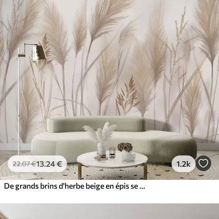
13
.24
€
1.2k
22
.07
€
De grands brins d'herbe beige en épis se balançant dans le vent sur un fond doux et clair