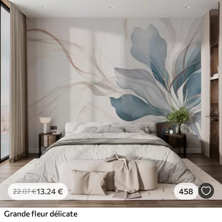
13
.24
€
458
22
.07
€
Grande fleur délicate