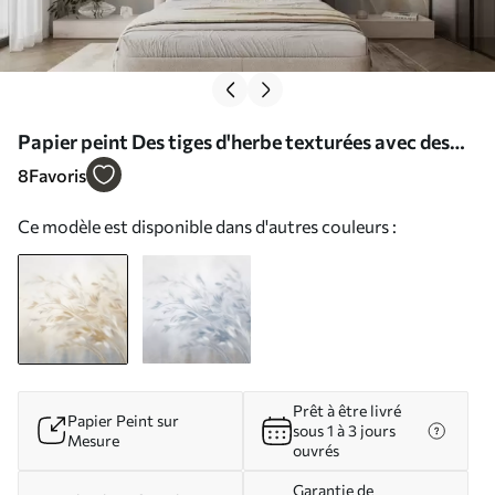
Papier peint Des tiges d'herbe texturées avec des
feuilles, se balançant doucement sur un fond doux
8
Favoris
et discret N° w09752
Ce modèle est disponible dans d'autres couleurs :
Prêt à être livré
Papier Peint sur
sous 1 à 3 jours
Mesure
ouvrés
Garantie de