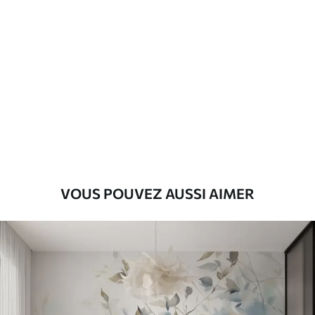
Standard
45
.00
27
.00
€
/m²
Premium
56
.67
34
.00
€
/m²
Vinyle Premium
65
.00
39
.00
€
/m²
VOUS POUVEZ AUSSI AIMER
Peel and Stick
81
.67
49
.00
€
/m²