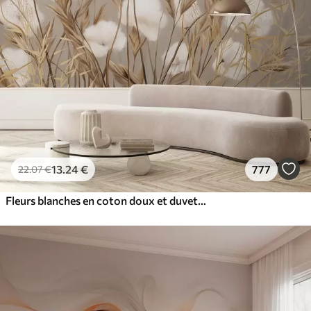
13
.24
€
777
22
.07
€
Fleurs blanches en coton doux et duveteux et hautes herbes en épis orange sur un fond beige texturé