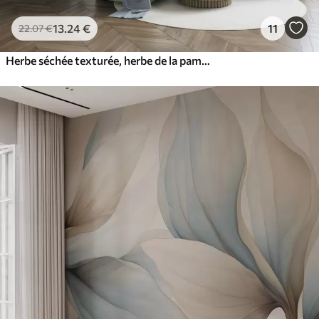
13
.24
€
11
22
.07
€
Herbe séchée texturée, herbe de la pampa et feuilles bleues, peintes dans un style aquarelle tout en douceur