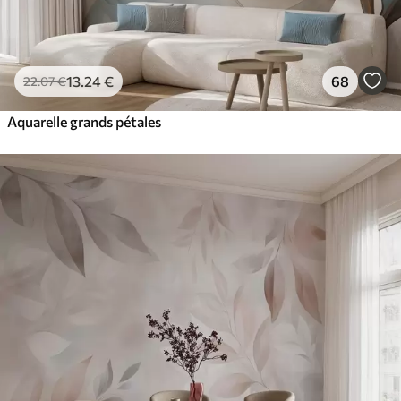
13
.24
€
68
22
.07
€
Aquarelle grands pétales