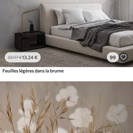
13
.24
€
99
22
.07
€
Feuilles légères dans la brume