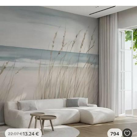
13
.24
€
794
22
.07
€