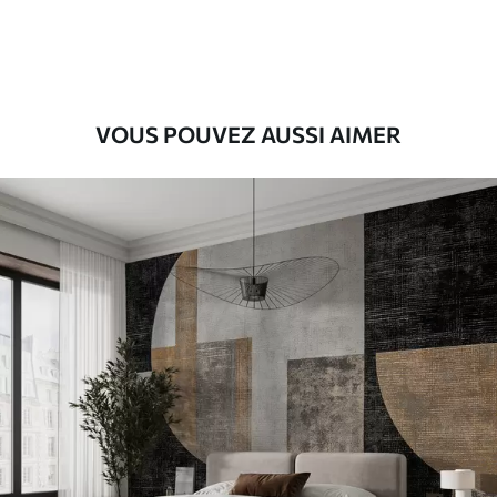
56
.67
34
.00
€
/m²
Vinyle Premium
65
.00
39
.00
€
/m²
VOUS POUVEZ AUSSI AIMER
Peel and Stick
81
.67
49
.00
€
/m²