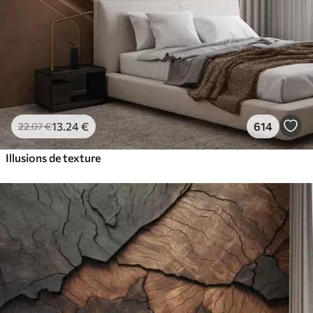
13
.24
€
614
22
.07
€
Illusions de texture