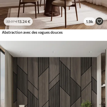
13
.24
€
1.9k
22
.07
€
Abstraction avec des vagues douces