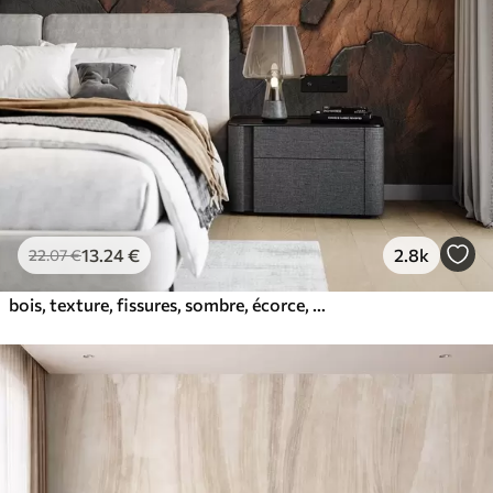
13
.24
€
2.8k
22
.07
€
bois, texture, fissures, sombre, écorce, surface