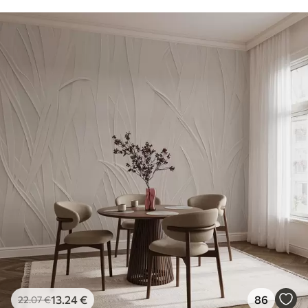
13
.24
€
86
22
.07
€