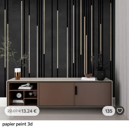
13
.24
€
135
22
.07
€
papier peint 3d