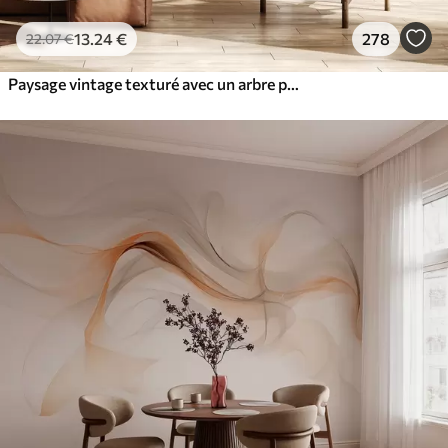
13
.24
€
278
22
.07
€
Paysage vintage texturé avec un arbre près d'une rivière et un ciel nuageux, art de la nature en tons sépia