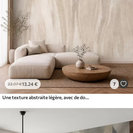
13
.24
€
7
22
.07
€
Une texture abstraite légère, avec de douces transitions verticales dans des tons crème