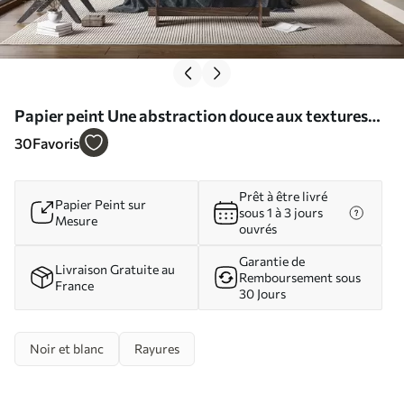
Papier peint Une abstraction douce aux textures
naturelles dans des tons neutres N° w09801
30
Favoris
Prêt à être livré
Papier Peint sur
sous 1 à 3 jours
Mesure
ouvrés
Garantie de
Livraison Gratuite au
Remboursement sous
France
30 Jours
Noir et blanc
Rayures