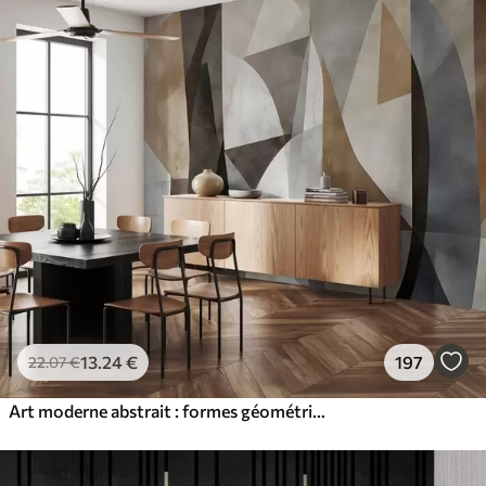
13
.24
€
197
22
.07
€
Art moderne abstrait : formes géométriques texturées dans les tons de brun, gris et beige