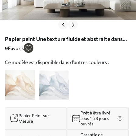
Papier peint Une texture fluide et abstraite dans
des nuances de bleu, rehaussée de lignes délicates
9
Favoris
N° w09815v1
Ce modèle est disponible dans d'autres couleurs :
Prêt à être livré
Papier Peint sur
sous 1 à 3 jours
Mesure
ouvrés
Garantie de