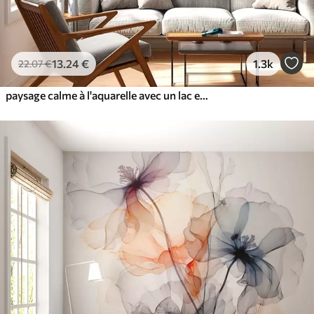
13
.24
€
1.3k
22
.07
€
paysage calme à l'aquarelle avec un lac et un arbre en fleurs