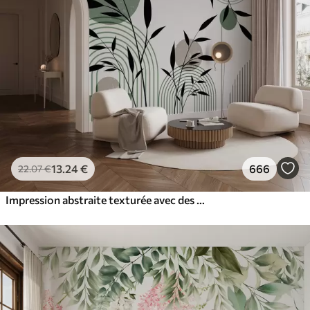
13
.24
€
666
22
.07
€
Impression abstraite texturée avec des formes géométriques, des cercles et des arcs et des plantes noires et vertes sur un fond blanc