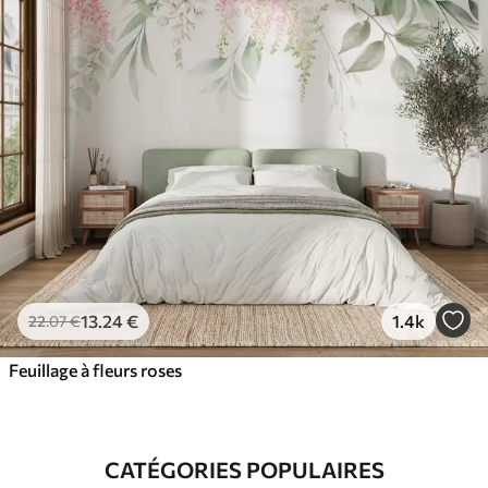
13
.24
€
1.4k
22
.07
€
Feuillage à fleurs roses
CATÉGORIES POPULAIRES