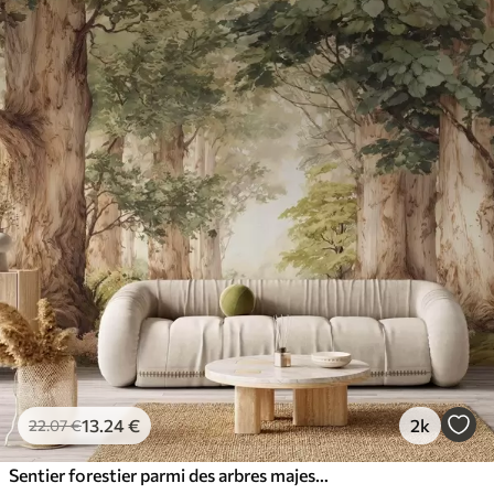
13
.24
€
2k
22
.07
€
Sentier forestier parmi des arbres majestueux, style aquarelle