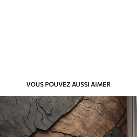
Standard
45
.00
27
.00
€
/m²
Premium
56
.67
34
.00
€
/m²
Vinyle Premium
65
.00
39
.00
€
/m²
VOUS POUVEZ AUSSI AIMER
Peel and Stick
81
.67
49
.00
€
/m²