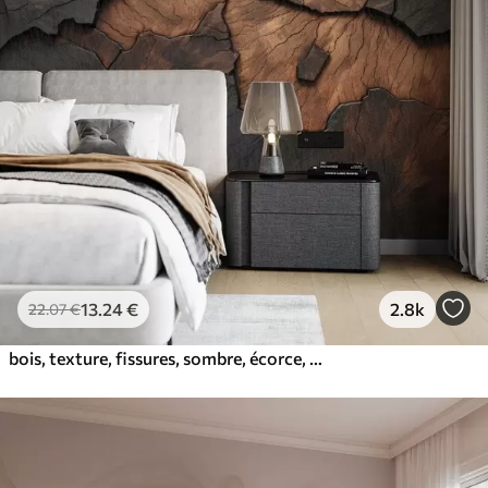
13
.24
€
2.8k
22
.07
€
bois, texture, fissures, sombre, écorce, surface