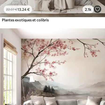
13
.24
€
2.1k
22
.07
€
Plantes exotiques et colibris