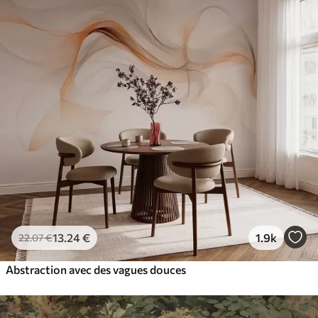
13
.24
€
1.9k
22
.07
€
Abstraction avec des vagues douces