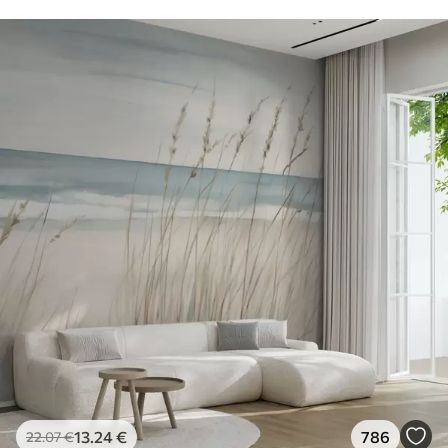
13
.24
€
786
22
.07
€