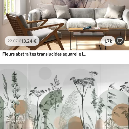
13
.24
€
1.7k
22
.07
€
Fleurs abstraites translucides aquarelle liquide