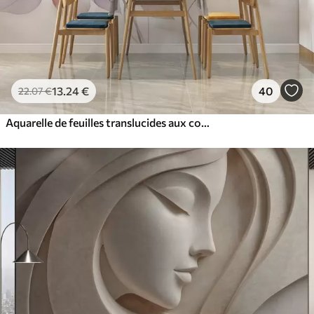
13
.24
€
40
22
.07
€
Aquarelle de feuilles translucides aux couleurs pastel, avec des nuances de rose, de blanc, de violet et de bleu