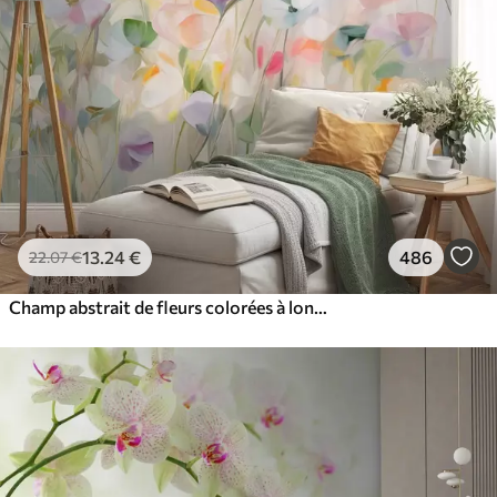
13
.24
€
486
22
.07
€
Champ abstrait de fleurs colorées à longues tiges et feuilles vertes, texturé, couleurs pastel et claires