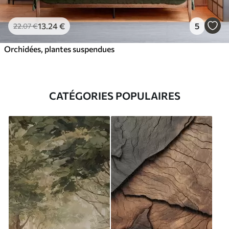
13
.24
€
5
22
.07
€
Orchidées, plantes suspendues
CATÉGORIES POPULAIRES