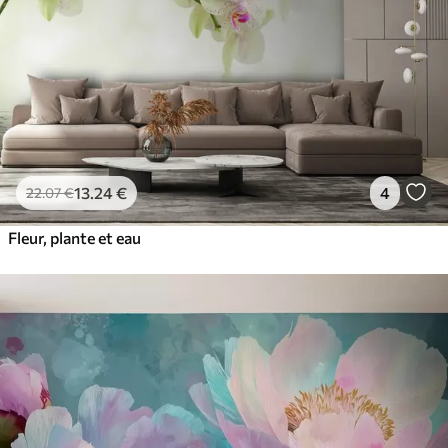
13
.24
€
4
22
.07
€
Fleur, plante et eau