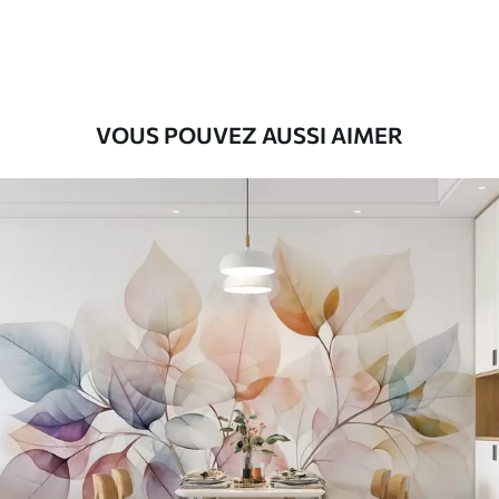
56
.67
34
.00
€
/m²
Vinyle Premium
65
.00
39
.00
€
/m²
VOUS POUVEZ AUSSI AIMER
Peel and Stick
81
.67
49
.00
€
/m²