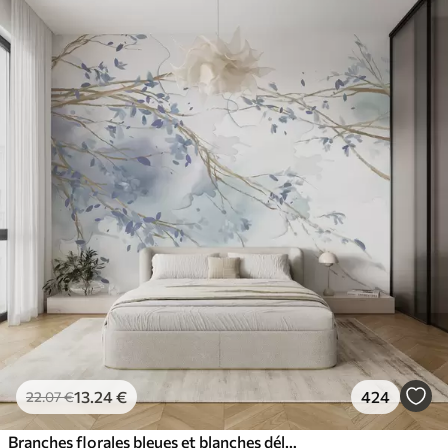
13
.24
€
424
22
.07
€
Branches florales bleues et blanches délicates avec fond aquarelle doux et flou