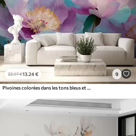
13
.24
€
9
22
.07
€
Pivoines colorées dans les tons bleus et violets