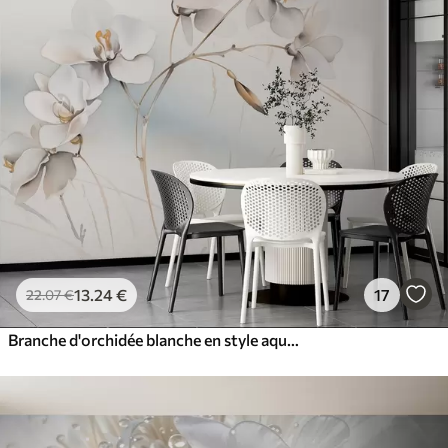
13
.24
€
17
22
.07
€
Branche d'orchidée blanche en style aquarelle