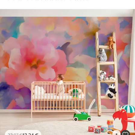
13
.24
€
1
22
.07
€