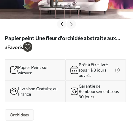
Papier peint Une fleur d'orchidée abstraite aux
couleurs vives et aux formes dynamiques, dans un
3
Favoris
style aquarelle N° w09855
Prêt à être livré
Papier Peint sur
sous 1 à 3 jours
Mesure
ouvrés
Garantie de
Livraison Gratuite au
Remboursement sous
France
30 Jours
Orchidees