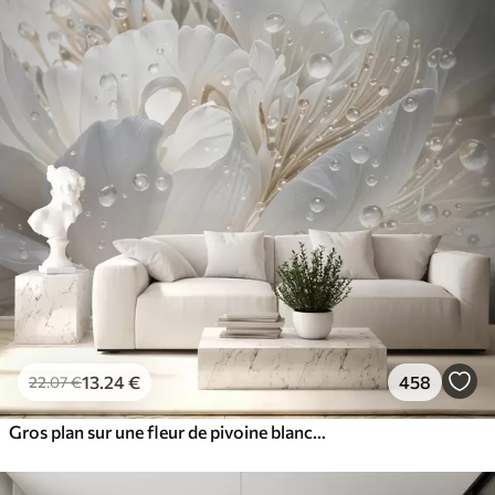
13
.24
€
458
22
.07
€
Gros plan sur une fleur de pivoine blanche aux pétales délicats et aux gouttes d'eau