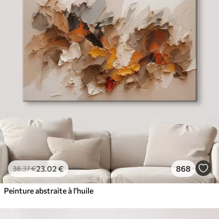
23
.02
€
868
38
.37
€
Peinture abstraite à l'huile