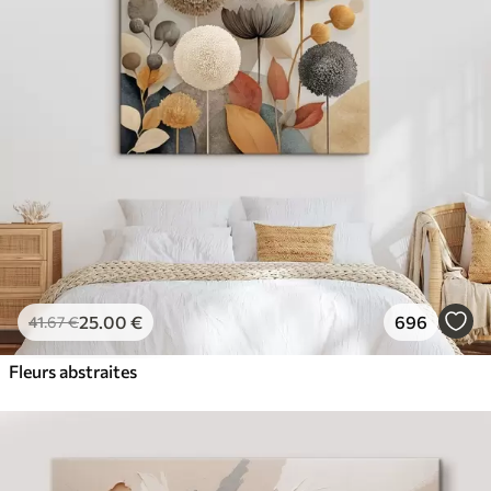
✓
Couleurs vives et riches
✓
Résistant à la décoloration
✓
Encre sûre et sans odeur
✓
Surface type toile
✓
Matériau écologique
25
.00
€
696
41
.67
€
Fleurs abstraites