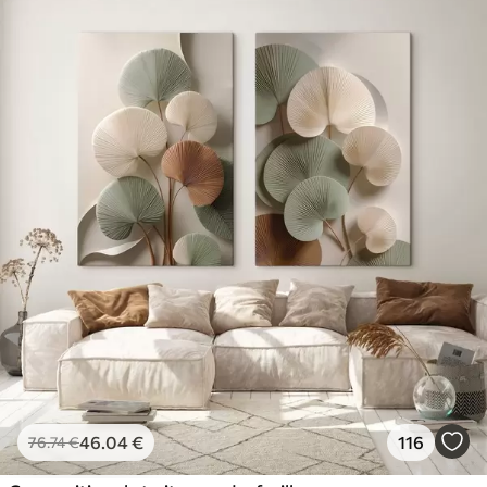
46
.04
€
116
76
.74
€