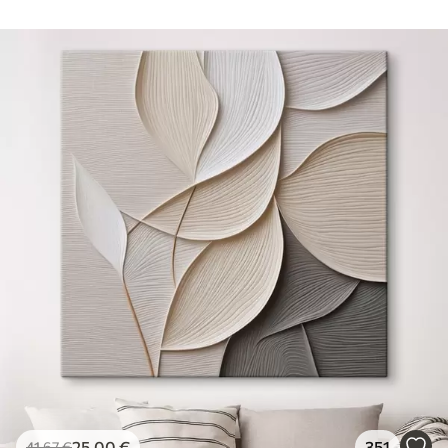
25
.00
€
351
41
.67
€