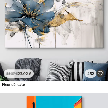
23
.02
€
452
38
.37
€
Fleur délicate