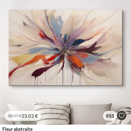
23
.02
€
953
38
.37
€
Fleur abstraite