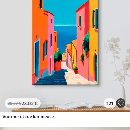
23
.02
€
121
38
.37
€
Vue mer et rue lumineuse