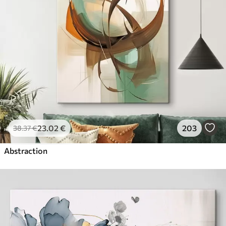
23
.02
€
203
38
.37
€
Abstraction