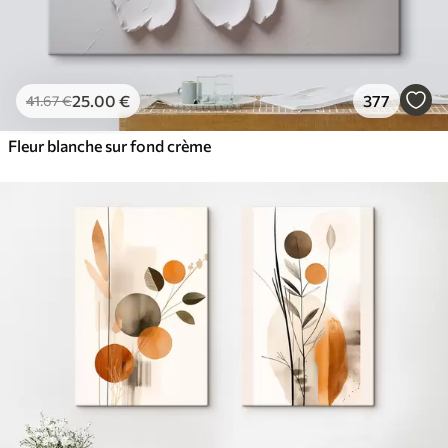
25
.00
€
377
41
.67
€
Fleur blanche sur fond crème