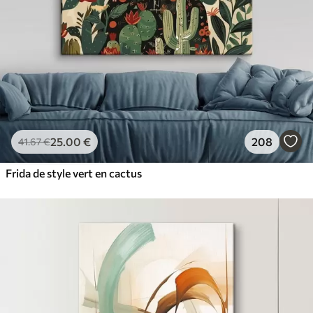
25
.00
€
208
41
.67
€
Frida de style vert en cactus