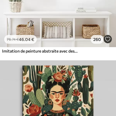
46
.04
€
260
76
.74
€
Imitation de peinture abstraite avec des cercles orange et gris, des feuilles et des branches, style moderne, effet aquarelle