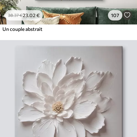
23
.02
€
107
38
.37
€
Un couple abstrait