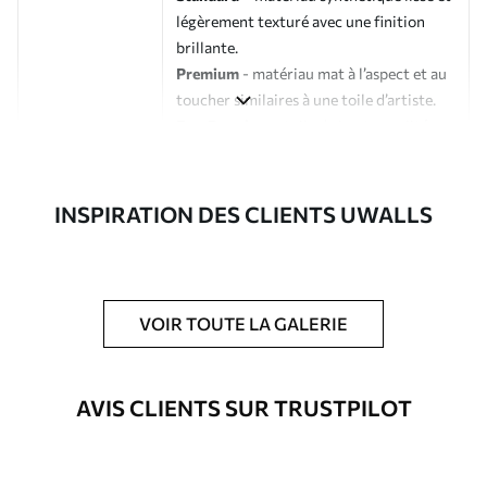
légèrement texturé avec une finition
brillante.
Premium
- matériau mat à l’aspect et au
toucher similaires à une toile d’artiste.
Eco-Premium
- toile de haute qualité
composée à 100 % de coton.
Auteur
Studio de design Uwalls
INSPIRATION DES CLIENTS UWALLS
Numéro d'article
s33128
En outre
Possibilité d'ajouter un vernis
VOIR TOUTE LA GALERIE
protecteur pour renforcer la durabilité
du tableau.
AVIS CLIENTS SUR TRUSTPILOT
Matériaux disponibles
Standard