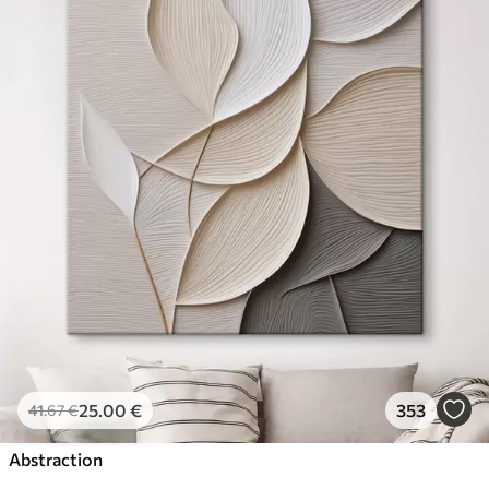
25
.00
€
353
41
.67
€
Abstraction