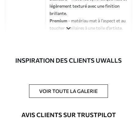
légèrement texturé avec une finition
brillante.
Premium
- matériau mat à l’aspect et au
toucher similaires à une toile d’artiste.
Eco-Premium
- toile de haute qualité
composée à 100 % de coton.
Auteur
Studio de design Uwalls
INSPIRATION DES CLIENTS UWALLS
Numéro d'article
s33205
En outre
Possibilité d'ajouter un vernis
VOIR TOUTE LA GALERIE
protecteur pour renforcer la durabilité
du tableau.
AVIS CLIENTS SUR TRUSTPILOT
Matériaux disponibles
Standard