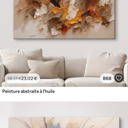
23
.02
€
868
38
.37
€
Peinture abstraite à l'huile