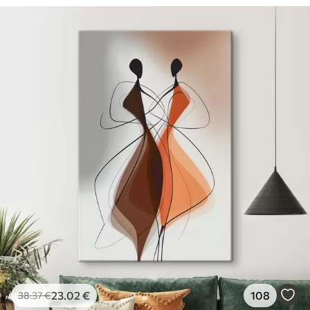
23
.02
€
108
38
.37
€