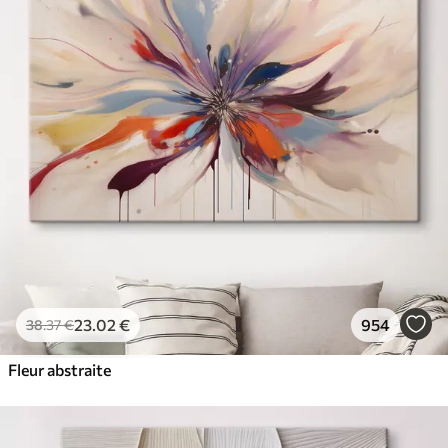
23
.02
€
954
38
.37
€
Fleur abstraite