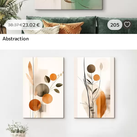
23
.02
€
205
38
.37
€
Abstraction