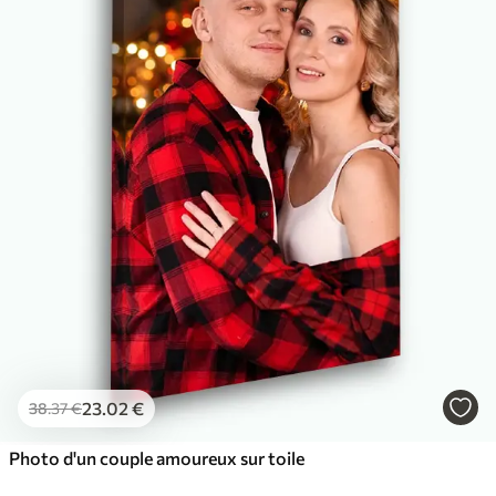
✓
Couleurs vives et riches
✓
Résistant à la décoloration
✓
Encre sûre et sans odeur
✓
Surface type toile
✓
Matériau écologique
23
.02
€
38
.37
€
Photo d'un couple amoureux sur toile