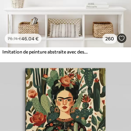
46
.04
€
260
76
.74
€
Imitation de peinture abstraite avec des cercles orange et gris, des feuilles et des branches, style moderne, effet aquarelle