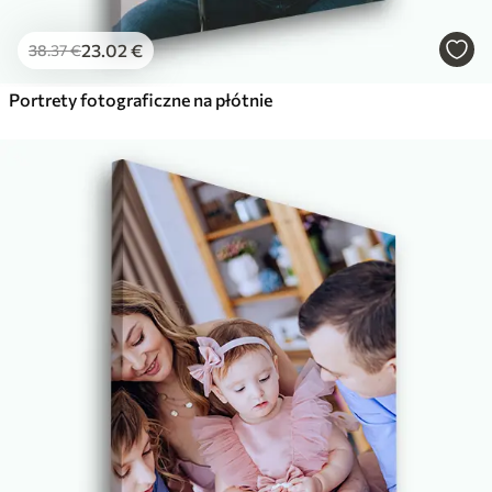
23
.02
€
38
.37
€
Portrety fotograficzne na płótnie