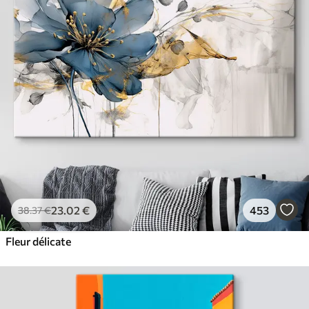
23
.02
€
453
38
.37
€
Fleur délicate