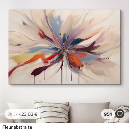
23
.02
€
954
38
.37
€
Fleur abstraite