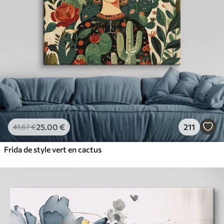
25
.00
€
211
41
.67
€
Frida de style vert en cactus