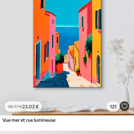
23
.02
€
121
38
.37
€
Vue mer et rue lumineuse