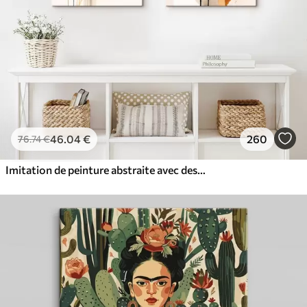
46
.04
€
260
76
.74
€
Imitation de peinture abstraite avec des cercles orange et gris, des feuilles et des branches, style moderne, effet aquarelle