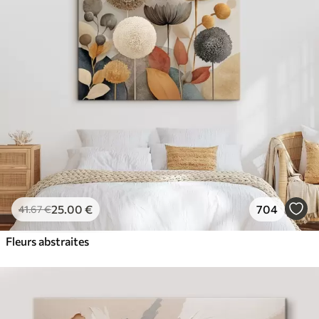
✓
Couleurs vives et riches
✓
Résistant à la décoloration
✓
Encre sûre et sans odeur
✓
Surface type toile
✓
Matériau écologique
25
.00
€
704
41
.67
€
Fleurs abstraites