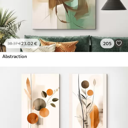
23
.02
€
205
38
.37
€
Abstraction