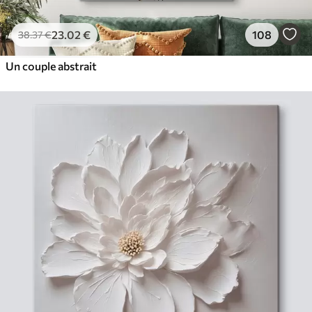
23
.02
€
108
38
.37
€
Un couple abstrait