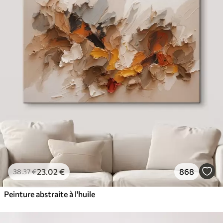
23
.02
€
868
38
.37
€
Peinture abstraite à l'huile