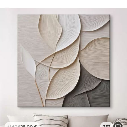
25
.00
€
353
41
.67
€