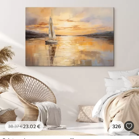
23
.02
€
326
38
.37
€