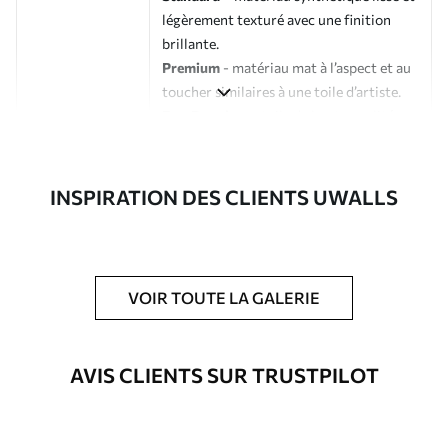
légèrement texturé avec une finition
brillante.
Premium
- matériau mat à l’aspect et au
toucher similaires à une toile d’artiste.
Eco-Premium
- toile de haute qualité
composée à 100 % de coton.
Auteur
Studio de design Uwalls
INSPIRATION DES CLIENTS UWALLS
Numéro d'article
s33211
En outre
Possibilité d'ajouter un vernis
VOIR TOUTE LA GALERIE
protecteur pour renforcer la durabilité
du tableau.
AVIS CLIENTS SUR TRUSTPILOT
Matériaux disponibles
Standard