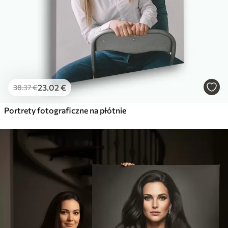
23
.02
€
38
.37
€
Portrety fotograficzne na płótnie