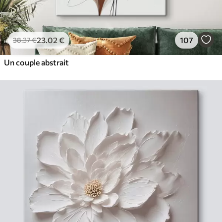
23
.02
€
107
38
.37
€
Un couple abstrait