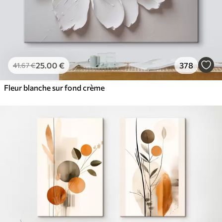
25
.00
€
378
41
.67
€
Fleur blanche sur fond crème