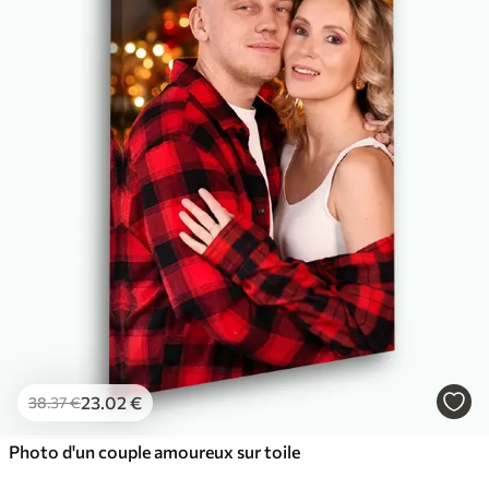
✓
Couleurs vives et riches
✓
Résistant à la décoloration
✓
Encre sûre et sans odeur
✓
Surface type toile
✓
Matériau écologique
23
.02
€
38
.37
€
Photo d'un couple amoureux sur toile