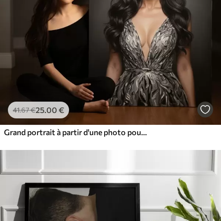
25
.00
€
41
.67
€
Grand portrait à partir d'une photo pour le mur