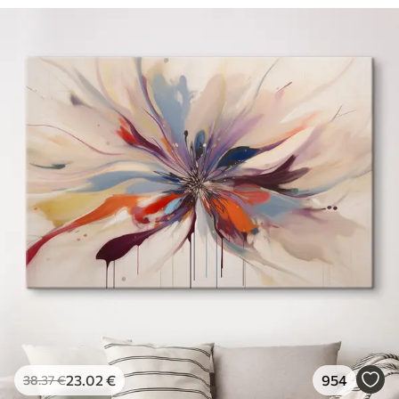
23
.02
€
954
38
.37
€