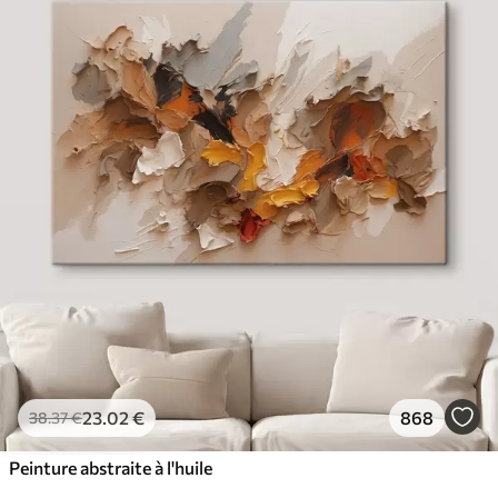
23
.02
€
868
38
.37
€
Peinture abstraite à l'huile