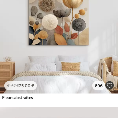
25
.00
€
696
41
.67
€
Fleurs abstraites