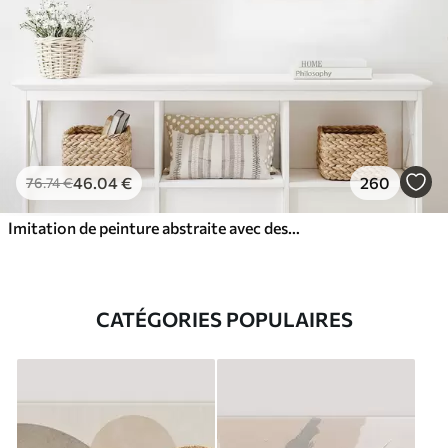
46
.04
€
260
76
.74
€
Imitation de peinture abstraite avec des cercles orange et gris, des feuilles et des branches, style moderne, effet aquarelle
CATÉGORIES POPULAIRES