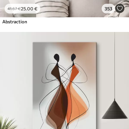
25
.00
€
353
41
.67
€
Abstraction