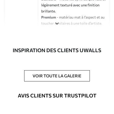
légèrement texturé avec une finition
brillante.
Premium
- matériau mat à l’aspect et au
toucher similaires à une toile d’artiste.
Eco-Premium
- toile de haute qualité
composée à 100 % de coton.
Auteur
Studio de design Uwalls
INSPIRATION DES CLIENTS UWALLS
Numéro d'article
s33330
En outre
Possibilité d'ajouter un vernis
VOIR TOUTE LA GALERIE
protecteur pour renforcer la durabilité
du tableau.
AVIS CLIENTS SUR TRUSTPILOT
Matériaux disponibles
Standard