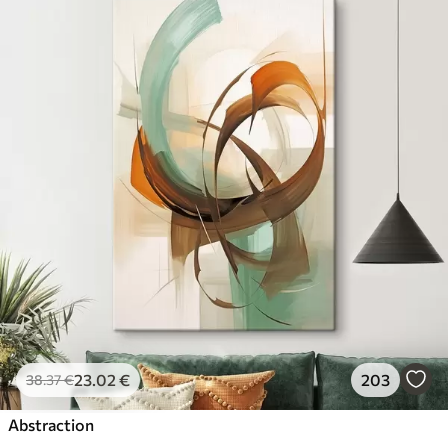
23
.02
€
203
38
.37
€
Abstraction