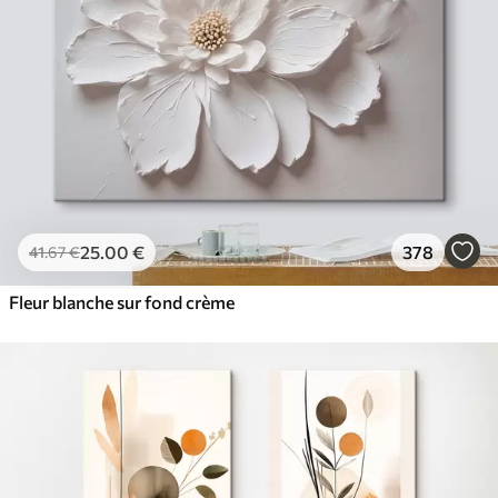
25
.00
€
378
41
.67
€
Fleur blanche sur fond crème