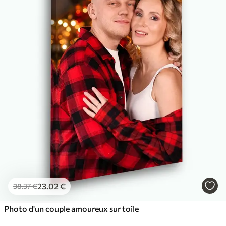
✓
Couleurs vives et riches
✓
Résistant à la décoloration
✓
Encre sûre et sans odeur
✓
Surface type toile
✓
Matériau écologique
23
.02
€
38
.37
€
Photo d'un couple amoureux sur toile