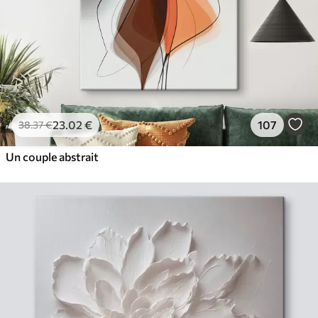
23
.02
€
107
38
.37
€
Un couple abstrait