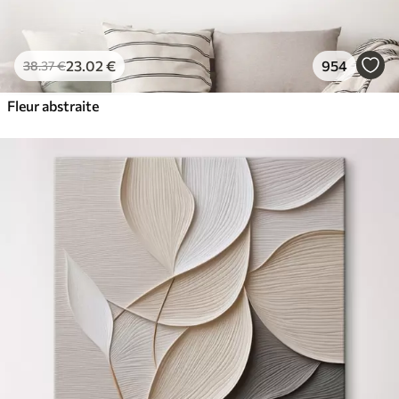
23
.02
€
954
38
.37
€
Fleur abstraite