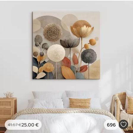
25
.00
€
696
41
.67
€