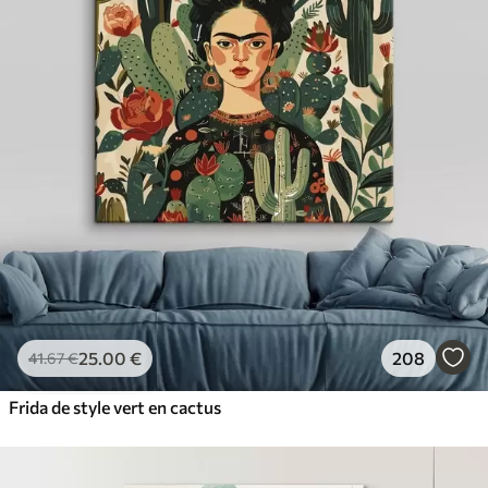
25
.00
€
208
41
.67
€
Frida de style vert en cactus