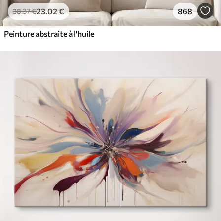
23
.02
€
868
38
.37
€
Peinture abstraite à l'huile