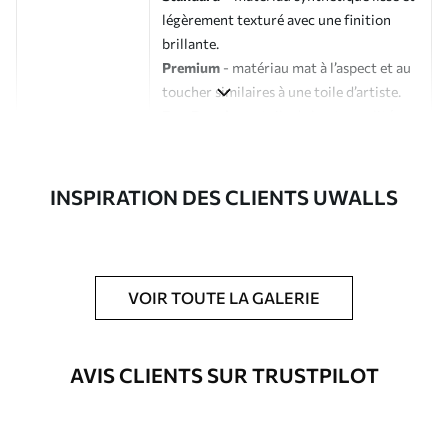
légèrement texturé avec une finition
brillante.
Premium
- matériau mat à l’aspect et au
toucher similaires à une toile d’artiste.
Eco-Premium
- toile de haute qualité
composée à 100 % de coton.
Auteur
Studio de design Uwalls
INSPIRATION DES CLIENTS UWALLS
Numéro d'article
s33336
En outre
Possibilité d'ajouter un vernis
VOIR TOUTE LA GALERIE
protecteur pour renforcer la durabilité
du tableau.
AVIS CLIENTS SUR TRUSTPILOT
Matériaux disponibles
Standard