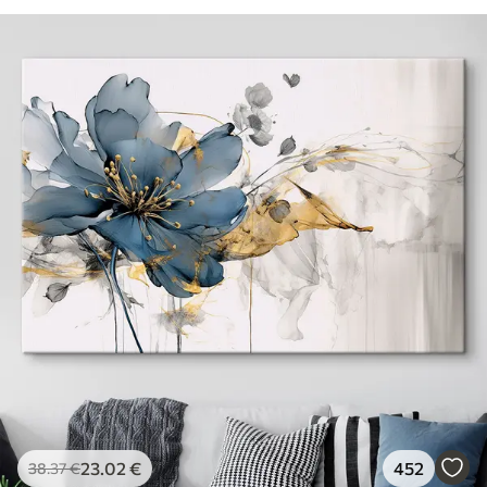
23
.02
€
452
38
.37
€