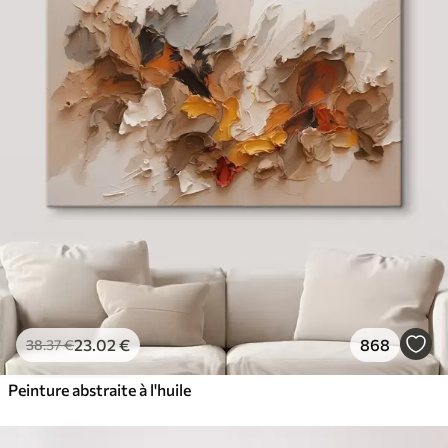
23
.02
€
868
38
.37
€
Peinture abstraite à l'huile