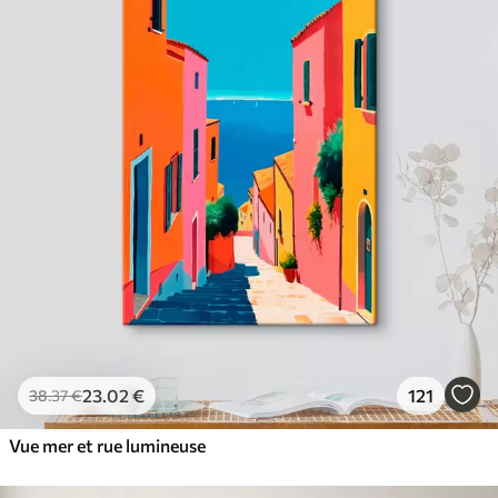
23
.02
€
121
38
.37
€
Vue mer et rue lumineuse