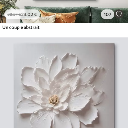
23
.02
€
107
38
.37
€
Un couple abstrait