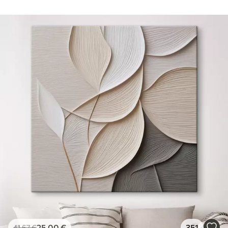
25
.00
€
351
41
.67
€