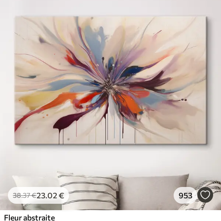
23
.02
€
953
38
.37
€
Fleur abstraite