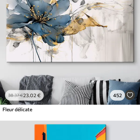
23
.02
€
452
38
.37
€
Fleur délicate