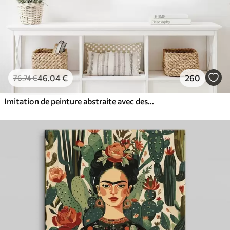
46
.04
€
260
76
.74
€
Imitation de peinture abstraite avec des cercles orange et gris, des feuilles et des branches, style moderne, effet aquarelle