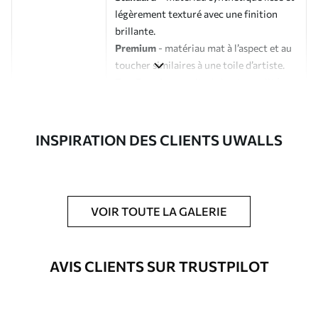
légèrement texturé avec une finition
brillante.
Premium
- matériau mat à l’aspect et au
toucher similaires à une toile d’artiste.
Eco-Premium
- toile de haute qualité
composée à 100 % de coton.
Auteur
Studio de design Uwalls
INSPIRATION DES CLIENTS UWALLS
Numéro d'article
s33345
En outre
Possibilité d'ajouter un vernis
VOIR TOUTE LA GALERIE
protecteur pour renforcer la durabilité
du tableau.
AVIS CLIENTS SUR TRUSTPILOT
Matériaux disponibles
Standard