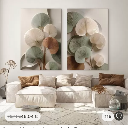
46
.04
€
116
76
.74
€