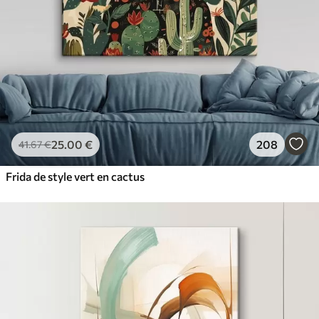
25
.00
€
208
41
.67
€
Frida de style vert en cactus