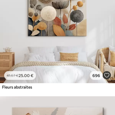
✓
Couleurs vives et riches
✓
Résistant à la décoloration
✓
Encre sûre et sans odeur
✓
Surface type toile
✓
Matériau écologique
25
.00
€
696
41
.67
€
Fleurs abstraites