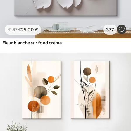
25
.00
€
377
41
.67
€
Fleur blanche sur fond crème