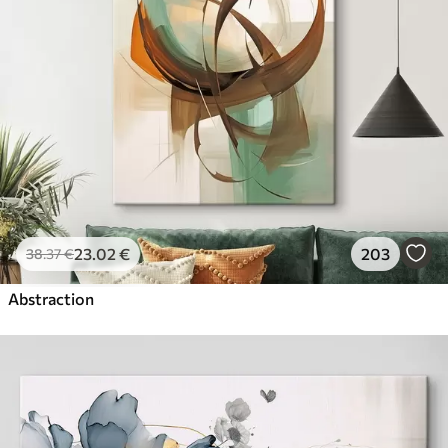
23
.02
€
203
38
.37
€
Abstraction