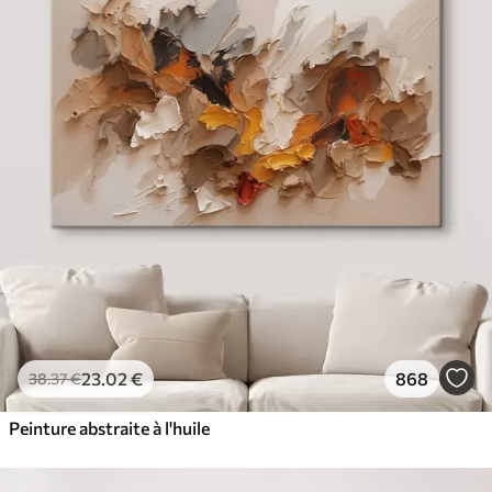
23
.02
€
868
38
.37
€
Peinture abstraite à l'huile