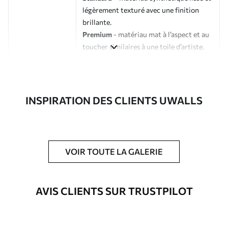
légèrement texturé avec une finition
brillante.
Premium
- matériau mat à l’aspect et au
toucher similaires à une toile d’artiste.
Eco-Premium
- toile de haute qualité
composée à 100 % de coton.
Auteur
Studio de design Uwalls
INSPIRATION DES CLIENTS UWALLS
Numéro d'article
s33406
En outre
Possibilité d'ajouter un vernis
VOIR TOUTE LA GALERIE
protecteur pour renforcer la durabilité
du tableau.
AVIS CLIENTS SUR TRUSTPILOT
Matériaux disponibles
Standard