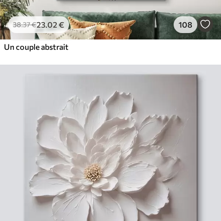
23
.02
€
108
38
.37
€
Un couple abstrait