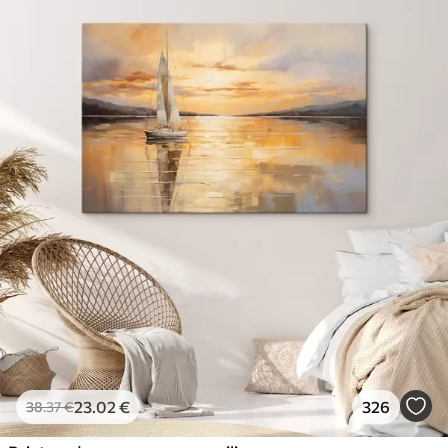
23
.02
€
326
38
.37
€