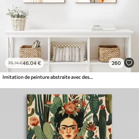
46
.04
€
260
76
.74
€
Imitation de peinture abstraite avec des cercles orange et gris, des feuilles et des branches, style moderne, effet aquarelle