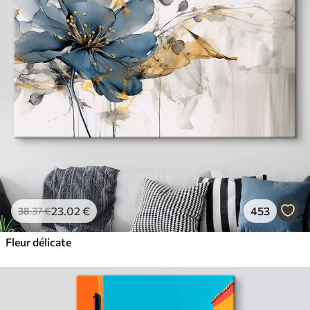
23
.02
€
453
38
.37
€
Fleur délicate