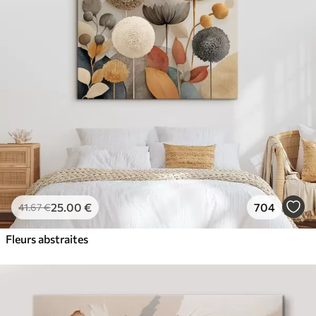
✓
Couleurs vives et riches
✓
Résistant à la décoloration
✓
Encre sûre et sans odeur
✓
Surface type toile
✓
Matériau écologique
25
.00
€
704
41
.67
€
Fleurs abstraites