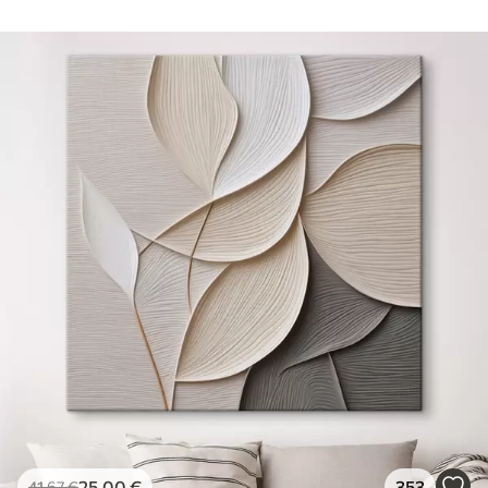
25
.00
€
353
41
.67
€