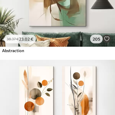
23
.02
€
205
38
.37
€
Abstraction