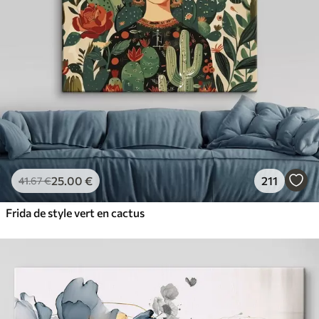
25
.00
€
211
41
.67
€
Frida de style vert en cactus