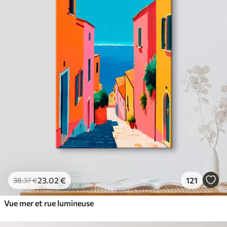
23
.02
€
121
38
.37
€
Vue mer et rue lumineuse