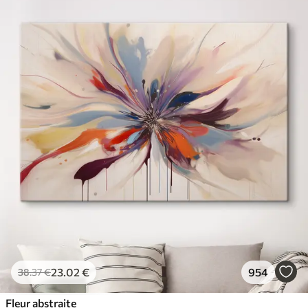
23
.02
€
954
38
.37
€
Fleur abstraite