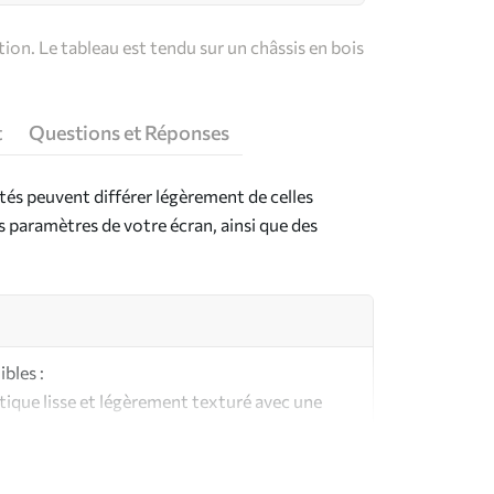
on. Le tableau est tendu sur un châssis en bois
t
Questions et Réponses
ntés peuvent différer légèrement de celles
es paramètres de votre écran, ainsi que des
bles :
ique lisse et légèrement texturé avec une
aspect et au toucher similaires à une toile