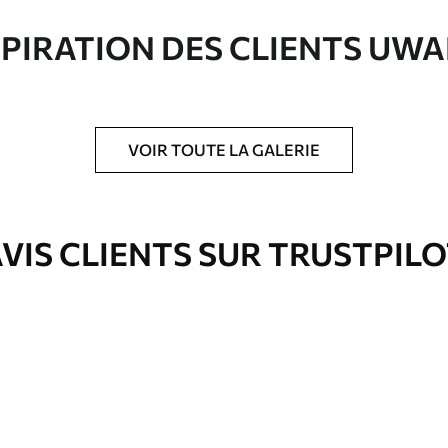
ute qualité composée à 100 % de coton.
SPIRATION DES CLIENTS UWA
VOIR TOUTE LA GALERIE
is protecteur pour renforcer la durabilité du
VIS CLIENTS SUR TRUSTPIL
Eco-Premium
À Partir De
36
.00
€
✓
es
Couleurs vives et riches
✓
ation
Résistant à la décoloration
✓
eur
Encre sûre et sans odeur
✓
Surface type toile