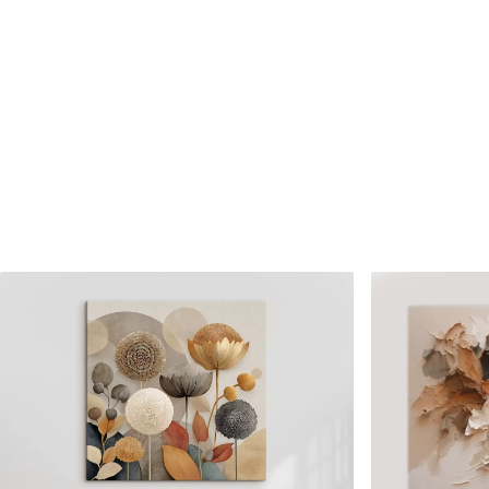
✗
✗
Matériau écologique
Matériau écologique