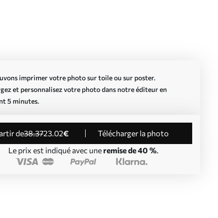
vons imprimer votre photo sur toile ou sur poster.
gez et personnalisez votre photo dans notre éditeur en
nt 5 minutes.
partir de
38
.37
23
.02
€
Télécharger la photo
Le prix est indiqué avec une
remise de 40 %
.