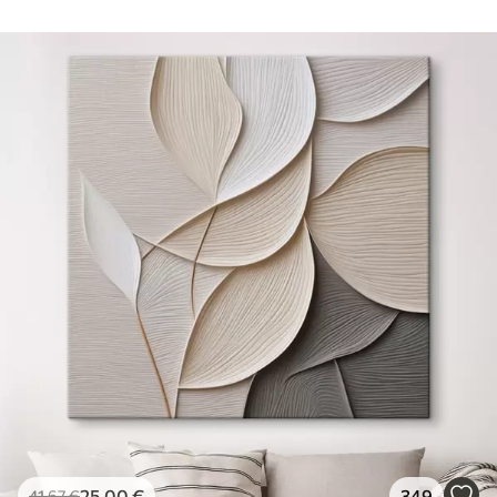
25
.00
€
349
41
.67
€