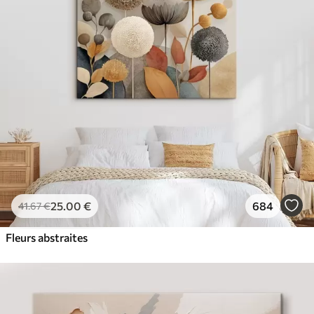
✓
Couleurs vives et riches
✓
Résistant à la décoloration
✓
Encre sûre et sans odeur
✓
Surface type toile
✓
Matériau écologique
25
.00
€
684
41
.67
€
Fleurs abstraites