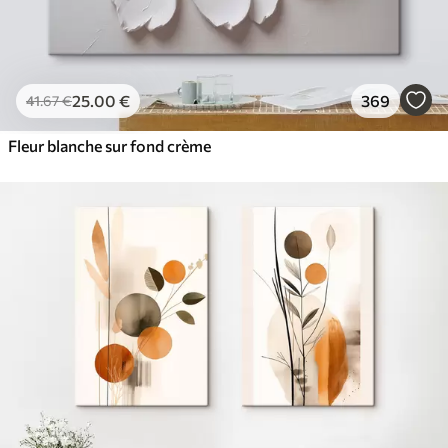
25
.00
€
369
41
.67
€
Fleur blanche sur fond crème