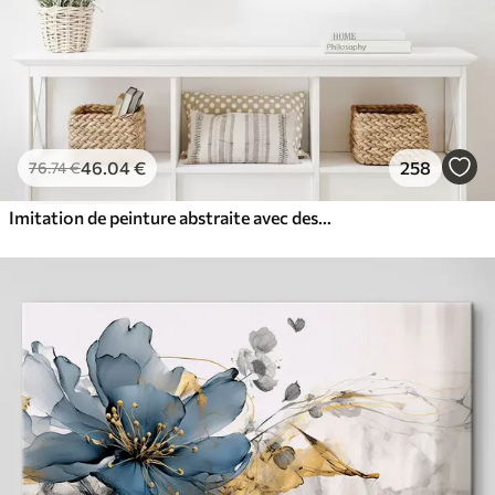
46
.04
€
258
76
.74
€
Imitation de peinture abstraite avec des cercles orange et gris, des feuilles et des branches, style moderne, effet aquarelle