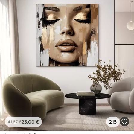
25
.00
€
215
41
.67
€