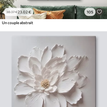
23
.02
€
105
38
.37
€
Un couple abstrait