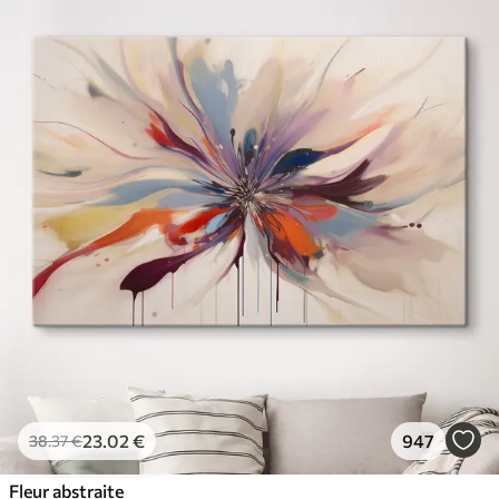
23
.02
€
947
38
.37
€
Fleur abstraite