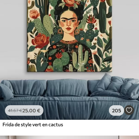
25
.00
€
205
41
.67
€
Frida de style vert en cactus