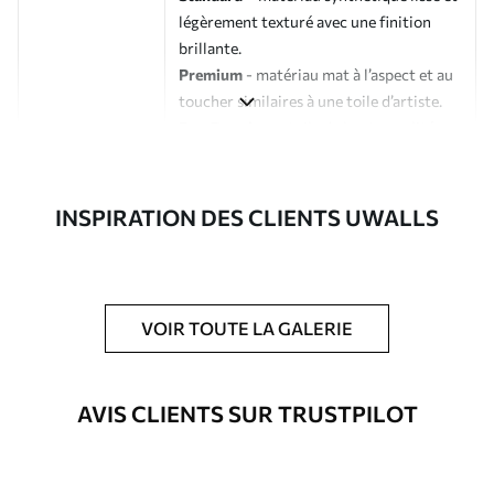
légèrement texturé avec une finition
brillante.
Premium
- matériau mat à l’aspect et au
toucher similaires à une toile d’artiste.
Eco-Premium
- toile de haute qualité
composée à 100 % de coton.
Auteur
Studio de design Uwalls
INSPIRATION DES CLIENTS UWALLS
Numéro d'article
s33392
En outre
Possibilité d'ajouter un vernis
VOIR TOUTE LA GALERIE
protecteur pour renforcer la durabilité
du tableau.
AVIS CLIENTS SUR TRUSTPILOT
Matériaux disponibles
Standard