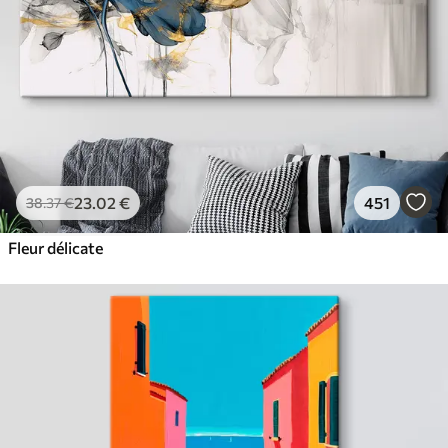
23
.02
€
451
38
.37
€
Fleur délicate