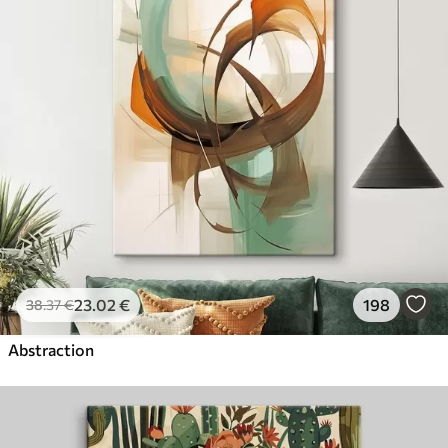
23
.02
€
198
38
.37
€
Abstraction