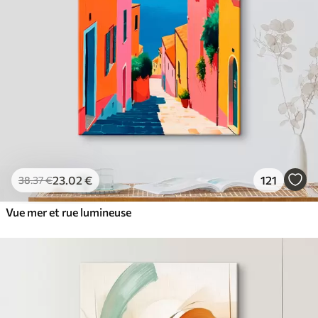
23
.02
€
121
38
.37
€
Vue mer et rue lumineuse