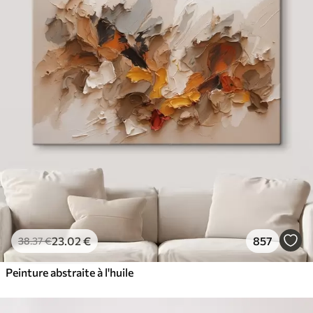
23
.02
€
857
38
.37
€
Peinture abstraite à l'huile