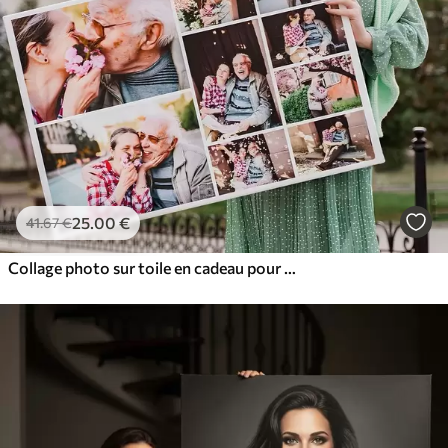
25
.00
€
41
.67
€
Collage photo sur toile en cadeau pour un anniversaire