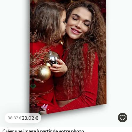
23
.02
€
38
.37
€
Créer une image à partir de votre photo