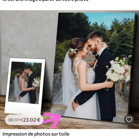
23
.02
€
38
.37
€
Impression de photos sur toile