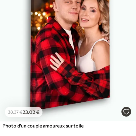
✓
Couleurs vives et riches
✓
Résistant à la décoloration
✓
Encre sûre et sans odeur
✓
Surface type toile
✓
Matériau écologique
23
.02
€
38
.37
€
Photo d'un couple amoureux sur toile