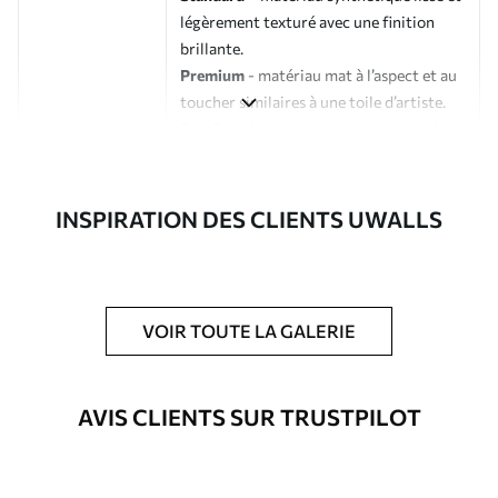
légèrement texturé avec une finition
brillante.
Premium
- matériau mat à l’aspect et au
toucher similaires à une toile d’artiste.
Eco-Premium
- toile de haute qualité
composée à 100 % de coton.
Auteur
Studio de design Uwalls
INSPIRATION DES CLIENTS UWALLS
Numéro d'article
s33456
En outre
Possibilité d'ajouter un vernis
VOIR TOUTE LA GALERIE
protecteur pour renforcer la durabilité
du tableau.
AVIS CLIENTS SUR TRUSTPILOT
Matériaux disponibles
Standard