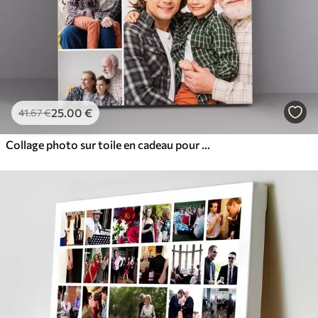
25
.00
€
41
.67
€
Collage photo sur toile en cadeau pour un anniversaire