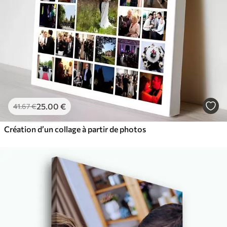
25
.00
€
41
.67
€
Création d’un collage à partir de photos