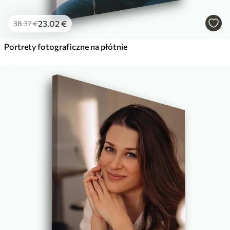
23
.02
€
38
.37
€
Portrety fotograficzne na płótnie