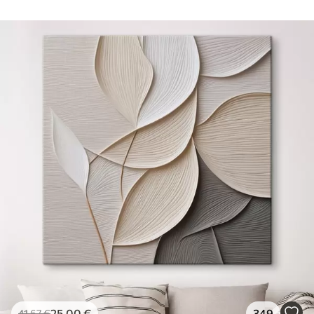
25
.00
€
349
41
.67
€