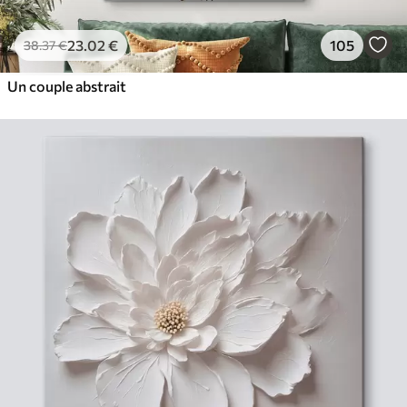
23
.02
€
105
38
.37
€
Un couple abstrait