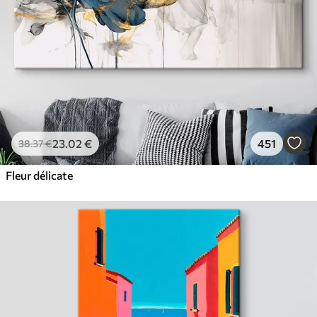
23
.02
€
451
38
.37
€
Fleur délicate