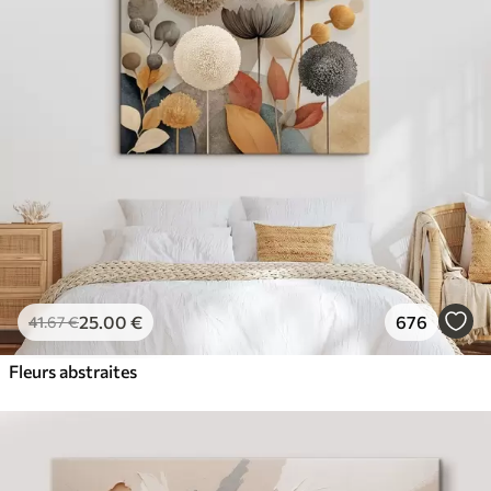
✓
Couleurs vives et riches
✓
Résistant à la décoloration
✓
Encre sûre et sans odeur
✓
Surface type toile
✓
Matériau écologique
25
.00
€
676
41
.67
€
Fleurs abstraites