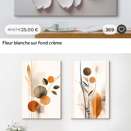
25
.00
€
369
41
.67
€
Fleur blanche sur fond crème