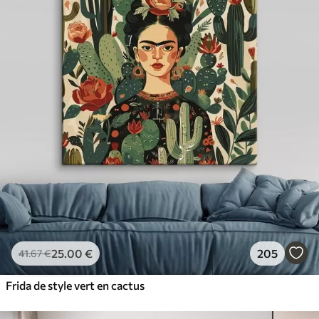
25
.00
€
205
41
.67
€
Frida de style vert en cactus