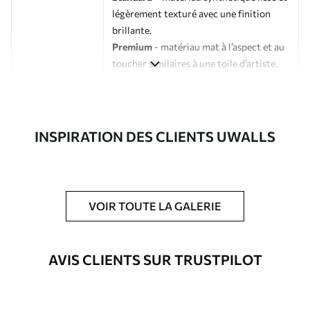
légèrement texturé avec une finition
brillante.
Premium
- matériau mat à l’aspect et au
toucher similaires à une toile d’artiste.
Eco-Premium
- toile de haute qualité
composée à 100 % de coton.
Auteur
Studio de design Uwalls
INSPIRATION DES CLIENTS UWALLS
Numéro d'article
s33461
En outre
Possibilité d'ajouter un vernis
VOIR TOUTE LA GALERIE
protecteur pour renforcer la durabilité
du tableau.
AVIS CLIENTS SUR TRUSTPILOT
Matériaux disponibles
Standard