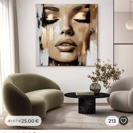
25
.00
€
213
41
.67
€