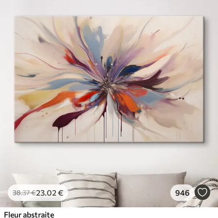
23
.02
€
946
38
.37
€
Fleur abstraite