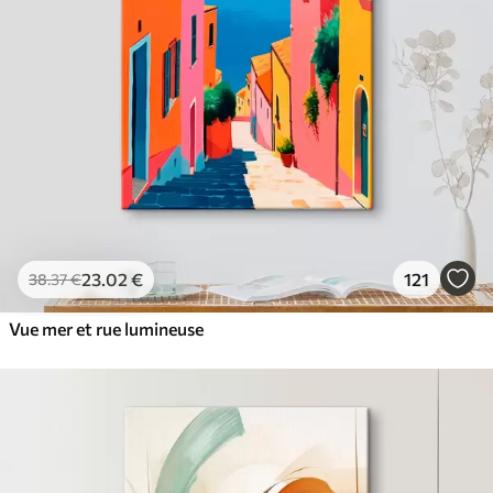
23
.02
€
121
38
.37
€
Vue mer et rue lumineuse