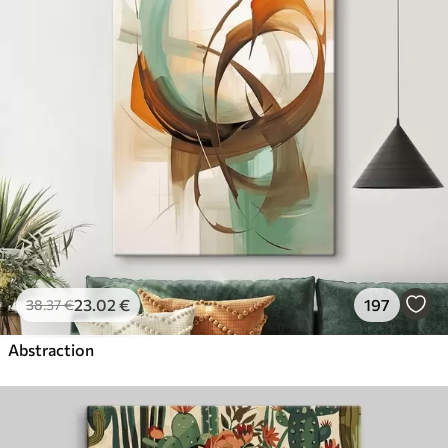
23
.02
€
197
38
.37
€
Abstraction