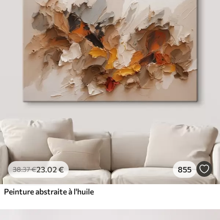
23
.02
€
855
38
.37
€
Peinture abstraite à l'huile