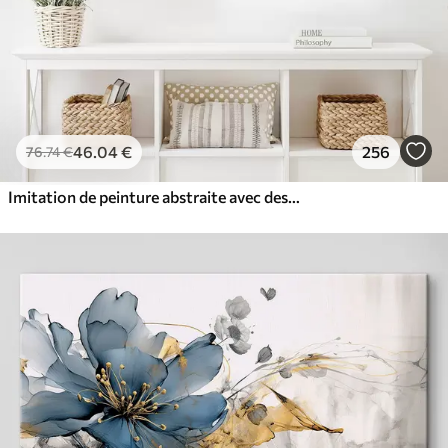
46
.04
€
256
76
.74
€
Imitation de peinture abstraite avec des cercles orange et gris, des feuilles et des branches, style moderne, effet aquarelle