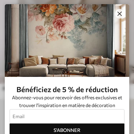
25
.00
€
349
41
.67
€
Bénéficiez de 5 % de réduction
Abstraction
Abonnez-vous pour recevoir des offres exclusives et
trouver l'inspiration en matière de décoration
S'ABONNER