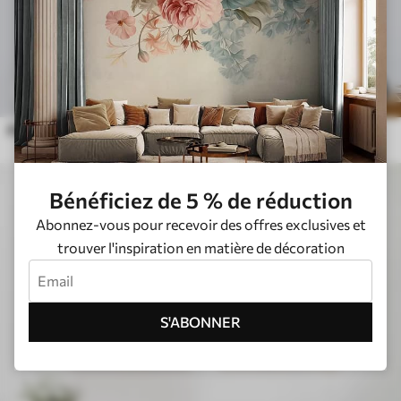
25
.00
€
369
41
.67
€
Fleur blanche sur fond crème
Bénéficiez de 5 % de réduction
Abonnez-vous pour recevoir des offres exclusives et
trouver l'inspiration en matière de décoration
S'ABONNER