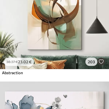
23
.02
€
203
38
.37
€
Abstraction