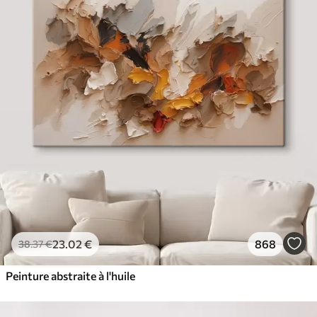
23
.02
€
868
38
.37
€
Peinture abstraite à l'huile