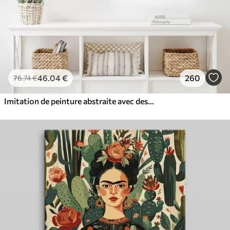
46
.04
€
260
76
.74
€
Imitation de peinture abstraite avec des cercles orange et gris, des feuilles et des branches, style moderne, effet aquarelle