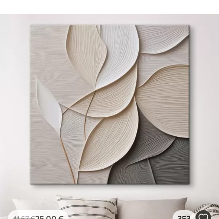
25
.00
€
353
41
.67
€