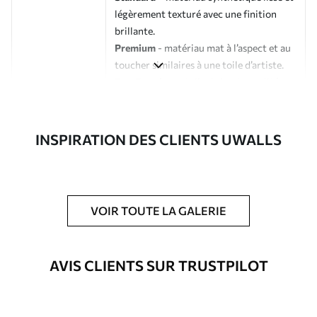
légèrement texturé avec une finition
brillante.
Premium
- matériau mat à l’aspect et au
toucher similaires à une toile d’artiste.
Eco-Premium
- toile de haute qualité
composée à 100 % de coton.
Auteur
Studio de design Uwalls
INSPIRATION DES CLIENTS UWALLS
Numéro d'article
s34710
En outre
Possibilité d'ajouter un vernis
VOIR TOUTE LA GALERIE
protecteur pour renforcer la durabilité
du tableau.
AVIS CLIENTS SUR TRUSTPILOT
Matériaux disponibles
Standard