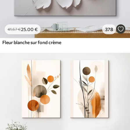
25
.00
€
378
41
.67
€
Fleur blanche sur fond crème