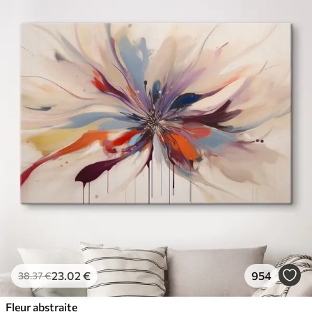
23
.02
€
954
38
.37
€
Fleur abstraite