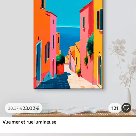
23
.02
€
121
38
.37
€
Vue mer et rue lumineuse