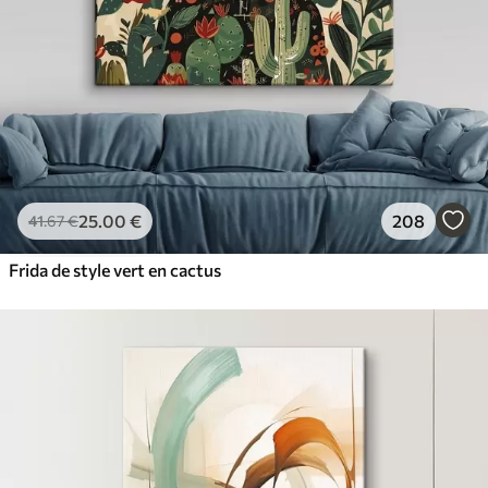
25
.00
€
208
41
.67
€
Frida de style vert en cactus