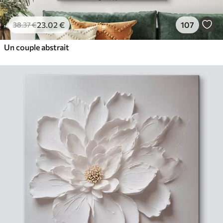
23
.02
€
107
38
.37
€
Un couple abstrait