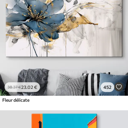
23
.02
€
452
38
.37
€
Fleur délicate