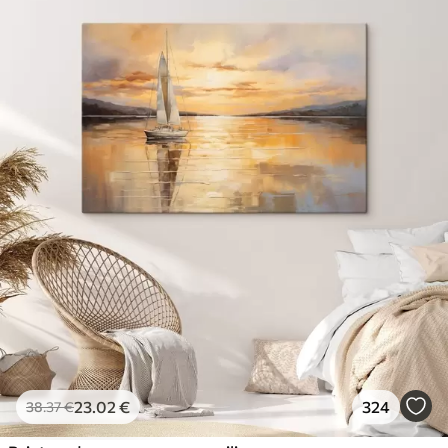
23
.02
€
324
38
.37
€