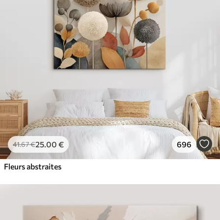
✓
Couleurs vives et riches
✓
Résistant à la décoloration
✓
Encre sûre et sans odeur
✓
Surface type toile
✓
Matériau écologique
25
.00
€
696
41
.67
€
Fleurs abstraites