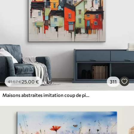
25
.00
€
311
41
.67
€
Maisons abstraites imitation coup de pinceau