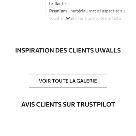
brillante.
Premium
- matériau mat à l’aspect et au
toucher similaires à une toile d’artiste.
Eco-Premium
- toile de haute qualité
composée à 100 % de coton.
Auteur
Studio de design Uwalls
INSPIRATION DES CLIENTS UWALLS
Numéro d'article
s38426
En outre
Possibilité d'ajouter un vernis
VOIR TOUTE LA GALERIE
protecteur pour renforcer la durabilité
du tableau.
AVIS CLIENTS SUR TRUSTPILOT
Matériaux disponibles
Standard
À Partir De
25
.00
€