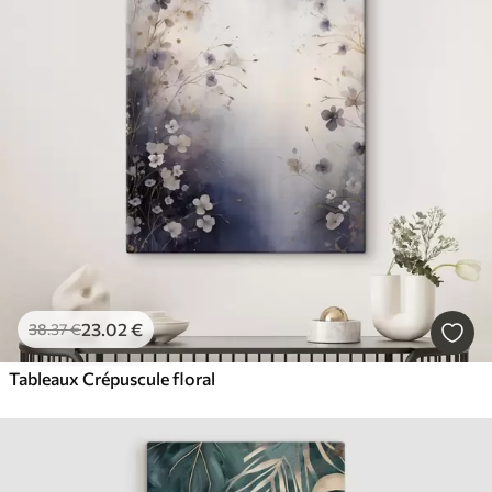
23
.02
€
38
.37
€
Tableaux Crépuscule floral