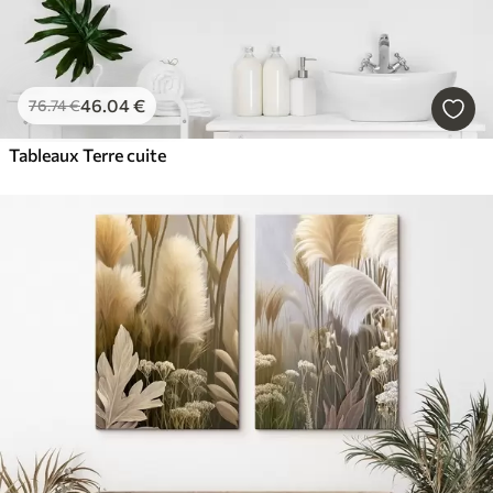
46
.04
€
76
.74
€
Tableaux Terre cuite