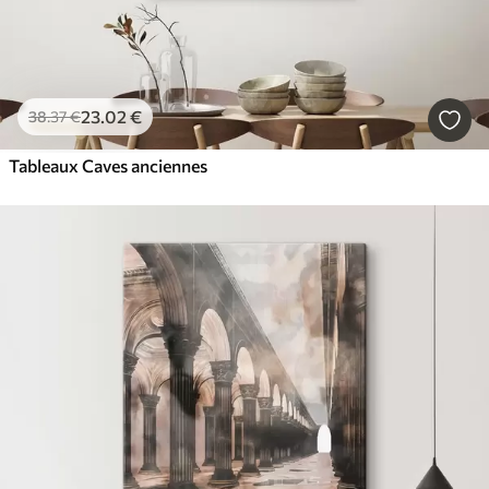
23
.02
€
38
.37
€
Tableaux Caves anciennes