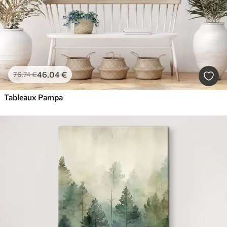
46
.04
€
76
.74
€
Tableaux Pampa