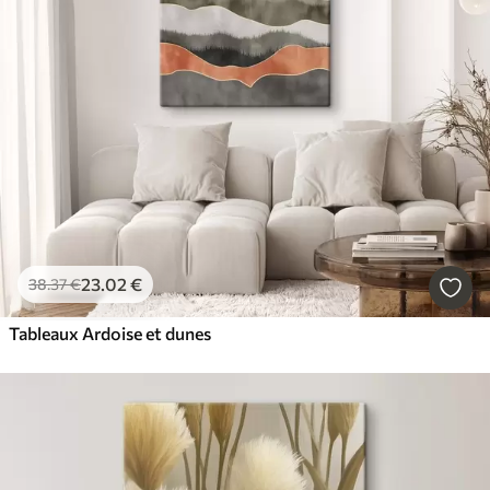
23
.02
€
38
.37
€
Tableaux Ardoise et dunes