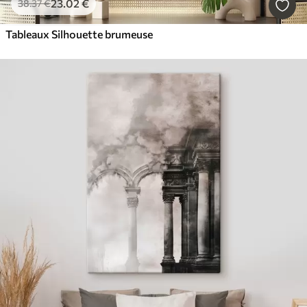
23
.02
€
38
.37
€
Tableaux Silhouette brumeuse