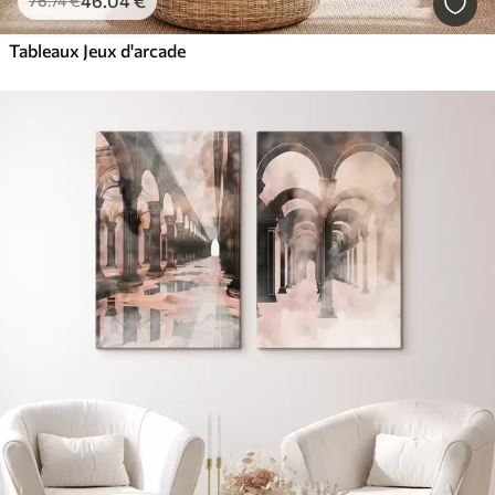
46
.04
€
76
.74
€
Tableaux Jeux d'arcade