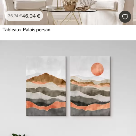
46
.04
€
76
.74
€
Tableaux Palais persan