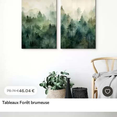
46
.04
€
76
.74
€
Tableaux Forêt brumeuse