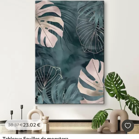
23
.02
€
38
.37
€
Tableaux Feuilles de monstera