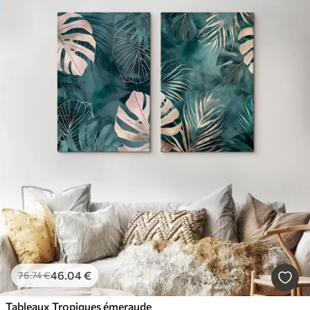
46
.04
€
76
.74
€
Tableaux Tropiques émeraude