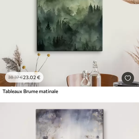
23
.02
€
38
.37
€
Tableaux Brume matinale