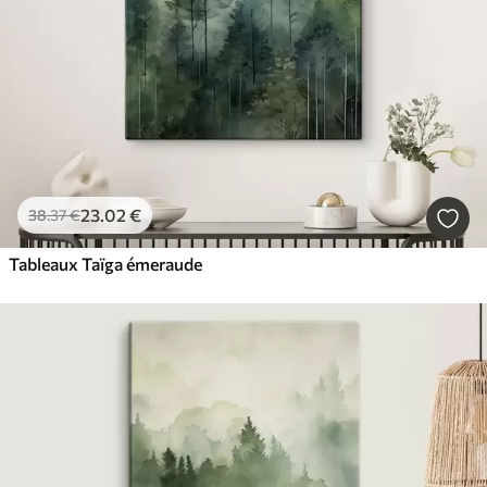
23
.02
€
38
.37
€
Tableaux Taïga émeraude