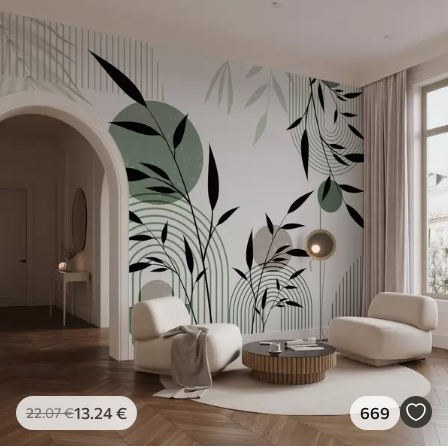
13
.24
€
669
22
.07
€