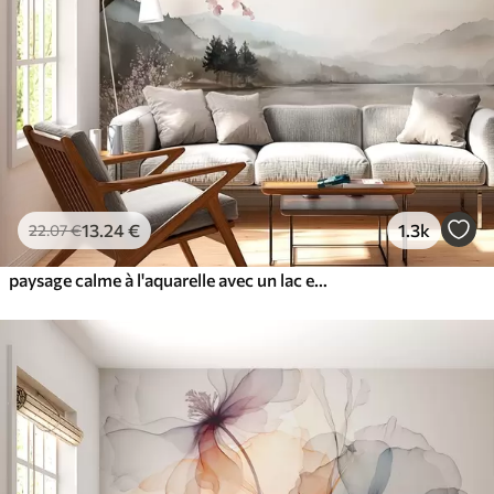
13
.24
€
1.3k
22
.07
€
paysage calme à l'aquarelle avec un lac et un arbre en fleurs