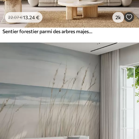
13
.24
€
2k
22
.07
€
Sentier forestier parmi des arbres majestueux, style aquarelle