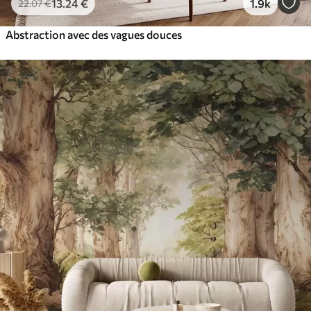
13
.24
€
1.9k
22
.07
€
Abstraction avec des vagues douces