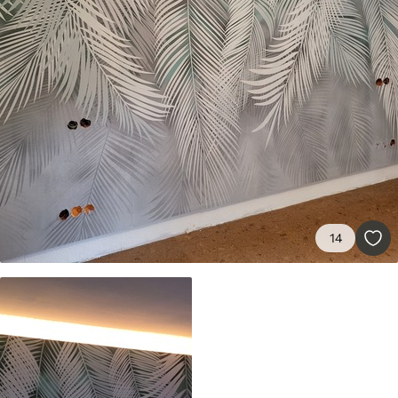
Matériaux disponibles
Standard
45
.00
27
.00
€
/m²
Premium
56
.67
34
.00
€
/m²
Vinyle Premium
14
65
.00
39
.00
€
/m²
Peel and Stick
81
.67
49
.00
€
/m²