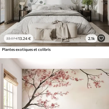
13
.24
€
2.1k
22
.07
€
Plantes exotiques et colibris