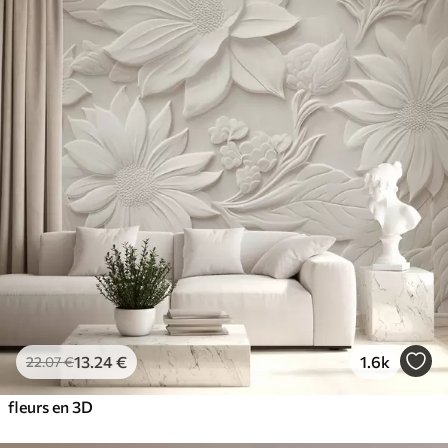
13
.24
€
1.6k
22
.07
€
fleurs en 3D