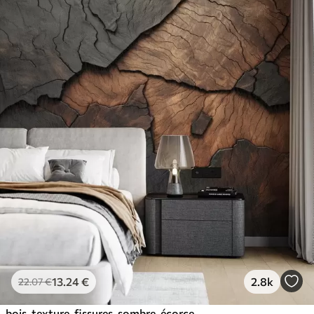
13
.24
€
2.8k
22
.07
€
bois, texture, fissures, sombre, écorce, surface