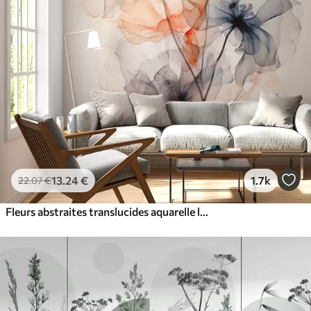
13
.24
€
1.7k
22
.07
€
Fleurs abstraites translucides aquarelle liquide