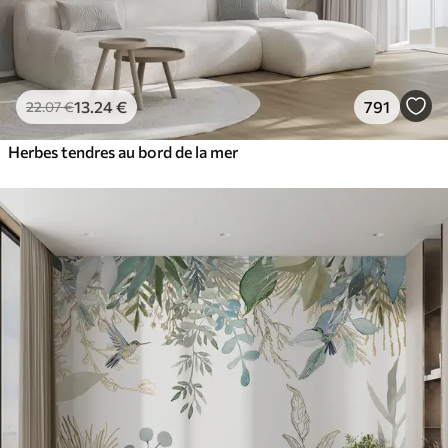
13
.24
€
791
22
.07
€
Herbes tendres au bord de la mer