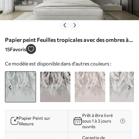
Papier peint Feuilles tropicales avec des ombres à
la menthe N° u48556v3
15
Favoris
Ce modèle est disponible dans d'autres couleurs :
Prêt à être livré
Papier Peint sur
sous 1 à 3 jours
Mesure
ouvrés
Garantie de