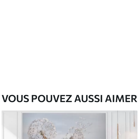
emium
67
34
.00
€
/m²
l and Stick
67
49
.00
€
/m²
VOUS POUVEZ AUSSI AIMER