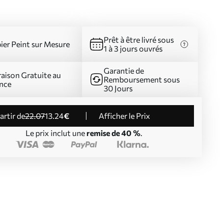
Prêt à être livré sous
ier Peint sur Mesure
1 à 3 jours ouvrés
Garantie de
raison Gratuite au
Remboursement sous
nce
30 Jours
partir de
22
.07
13
.24
€
Afficher le Prix
Le prix inclut une
remise de 40 %
.