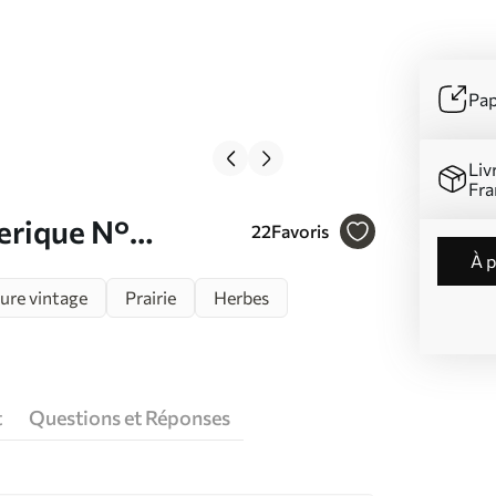
Pap
Liv
Fra
éerique N°
22
Favoris
à 
ure vintage
Prairie
Herbes
t
Questions et Réponses