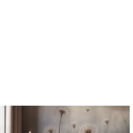
Méthode d'application
Application transparente
Matériaux disponibles
Standard
Pr
45
.00
56
.
27
.00
€
/m²
Vinyle Premium
Pee
65
.00
81
.
39
.00
€
/m²