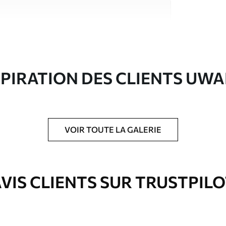
riaux de haute qualité, chacun adapté à des
rents. De plus amples informations sont
rs du processus de personnalisation.
SPIRATION DES CLIENTS UWA
VOIR TOUTE LA GALERIE
ré en rouleaux jusqu’à 50 cm de large.
e pour papier peint disponibles.
VIS CLIENTS SUR TRUSTPIL
nge. Les papiers peints avec Vernis
’eau.