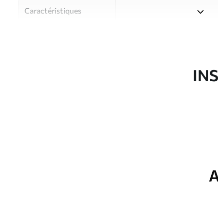
Caractéristiques
Matériau
Choisissez parmi trois maté
pièces et des budgets diffé
disponibles ci-dessous ou lo
IN
Auteur
Studio de design Uwalls
Article du produit
u33910
Production
Imprimé sur commande et liv
Options
Vernis protecteur et/ou coll
supplémentaires
A
Entretien
Nettoyage doux avec une épo
protecteur être nettoyés à l