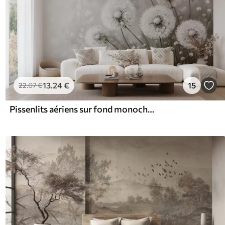
13
.24
€
15
22
.07
€
Pissenlits aériens sur fond monochrome