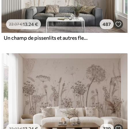
13
.24
€
487
22
.07
€
Un champ de pissenlits et autres fleurs sauvages sur un fond doux et brumeux
13
.24
€
339
22
.07
€