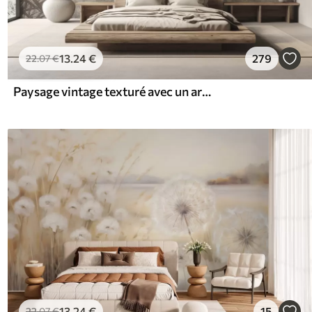
13
.24
€
279
22
.07
€
Paysage vintage texturé avec un arbre près d'une rivière et un ciel nuageux, art de la nature en tons sépia
13
.24
€
15
22
.07
€