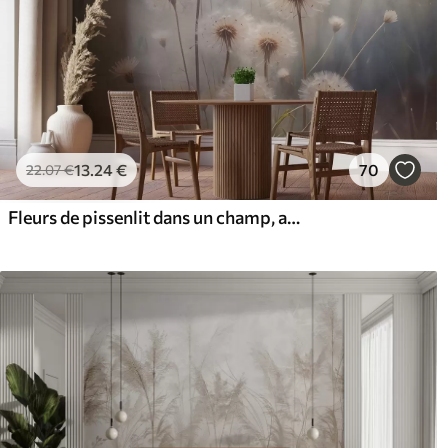
13
.24
€
70
22
.07
€
Fleurs de pissenlit dans un champ, avec un arrière-plan texturé flou de couleur pastel