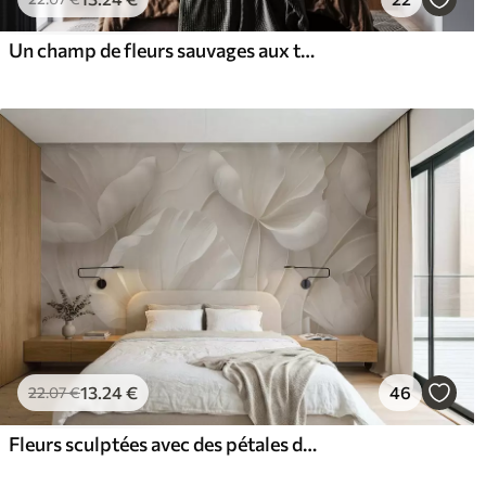
Un champ de fleurs sauvages aux tons bruns et beiges discrets, parsemé de hautes herbes et de fleurs délicates
13
.24
€
46
22
.07
€
Fleurs sculptées avec des pétales doux