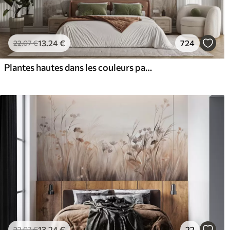
13
.24
€
724
22
.07
€
Plantes hautes dans les couleurs pastel
13
.24
€
22
22
.07
€