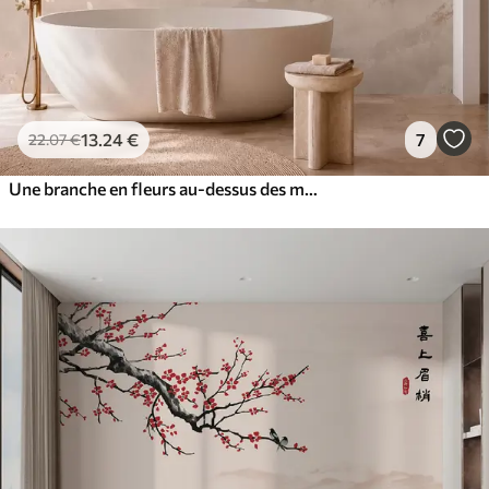
13
.24
€
7
22
.07
€
Une branche en fleurs au-dessus des montagnes brumeuses et du soleil