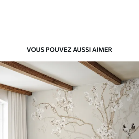
Premium
56
.67
34
.00
€
/m²
Vinyle Premium
65
.00
39
.00
€
/m²
VOUS POUVEZ AUSSI AIMER
Peel and Stick
81
.67
49
.00
€
/m²