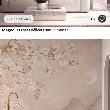
13
.24
€
67
22
.07
€
Magnolias roses délicats sur un mur en béton