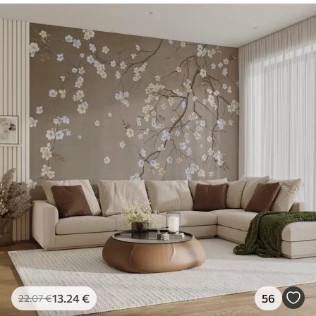
13
.24
€
56
22
.07
€