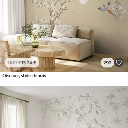
13
.24
€
292
22
.07
€
Oiseaux, style chinois