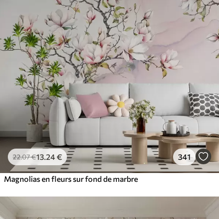
13
.24
€
341
22
.07
€
Magnolias en fleurs sur fond de marbre