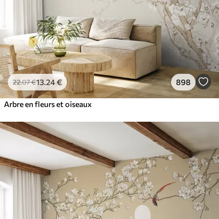
13
.24
€
898
22
.07
€
Arbre en fleurs et oiseaux