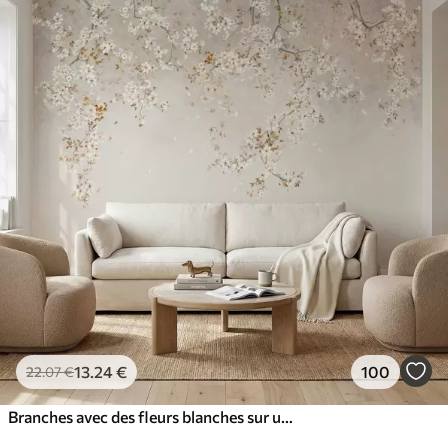
13
.24
€
100
22
.07
€
Branches avec des fleurs blanches sur un fond beige clair