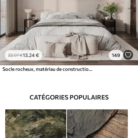
13
.24
€
149
22
.07
€
Socle rocheux, matériau de construction et paysage
CATÉGORIES POPULAIRES