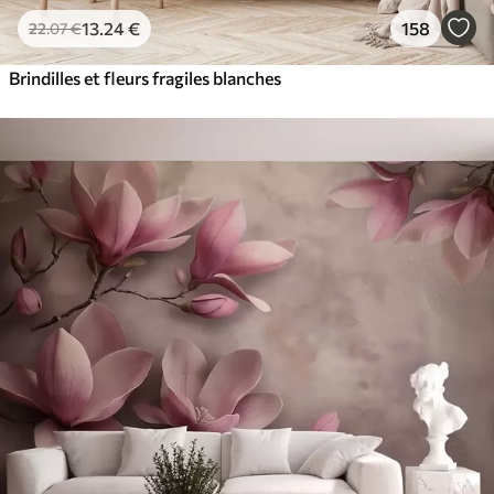
13
.24
€
158
22
.07
€
Brindilles et fleurs fragiles blanches