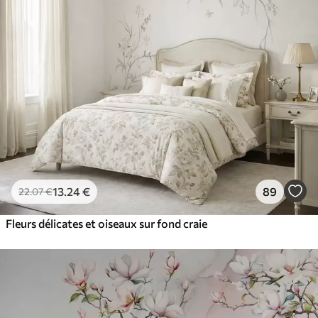
13
.24
€
89
22
.07
€
Fleurs délicates et oiseaux sur fond craie