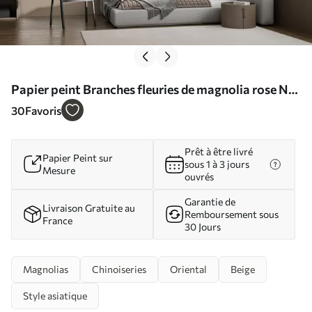
Papier peint Branches fleuries de magnolia rose N°
u94363
30
Favoris
Prêt à être livré
Papier Peint sur
sous 1 à 3 jours
Mesure
ouvrés
Garantie de
Livraison Gratuite au
Remboursement sous
France
30 Jours
Magnolias
Chinoiseries
Oriental
Beige
Style asiatique