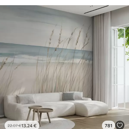
13
.24
€
781
22
.07
€