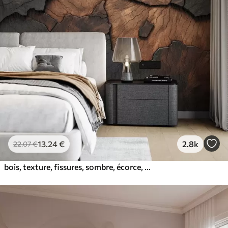
13
.24
€
2.8k
22
.07
€
bois, texture, fissures, sombre, écorce, surface