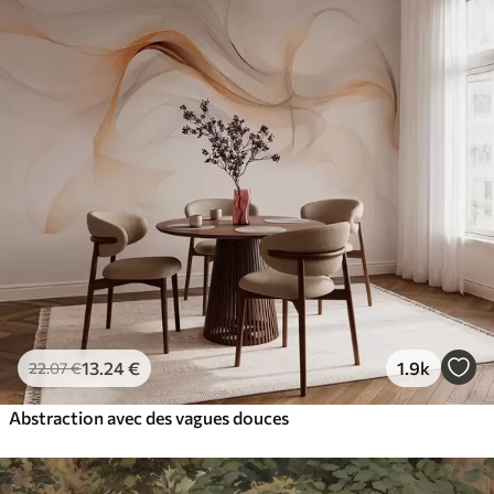
13
.24
€
1.9k
22
.07
€
Abstraction avec des vagues douces