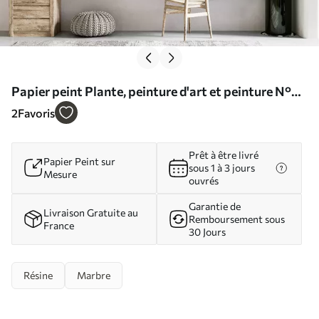
Papier peint Plante, peinture d'art et peinture N°
u51038
2
Favoris
Prêt à être livré
Papier Peint sur
sous 1 à 3 jours
Mesure
ouvrés
Garantie de
Livraison Gratuite au
Remboursement sous
France
30 Jours
Résine
Marbre