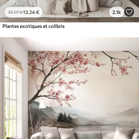
13
.24
€
2.1k
22
.07
€
Plantes exotiques et colibris