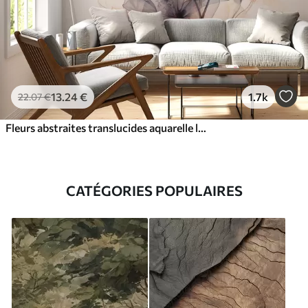
13
.24
€
1.7k
22
.07
€
Fleurs abstraites translucides aquarelle liquide
CATÉGORIES POPULAIRES