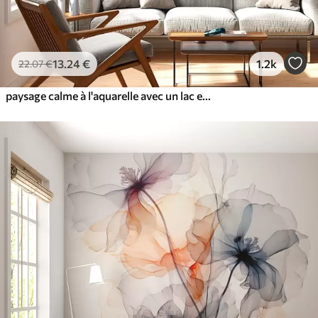
13
.24
€
1.2k
22
.07
€
paysage calme à l'aquarelle avec un lac et un arbre en fleurs