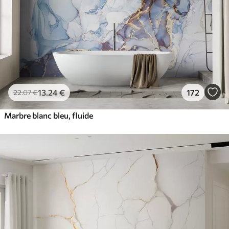
13
.24
€
172
22
.07
€
Marbre blanc bleu, fluide