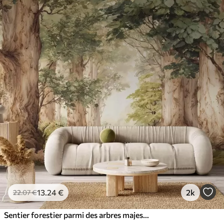
13
.24
€
2k
22
.07
€
Sentier forestier parmi des arbres majestueux, style aquarelle