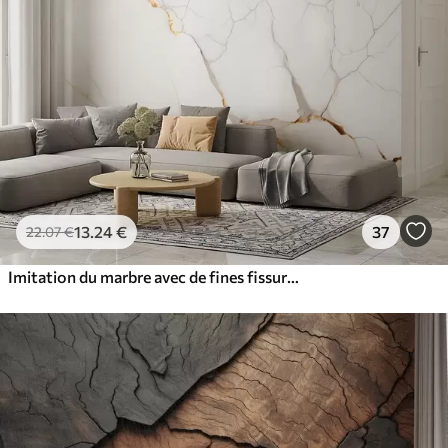
13
.24
€
37
22
.07
€
Imitation du marbre avec de fines fissures et des veines jaunes