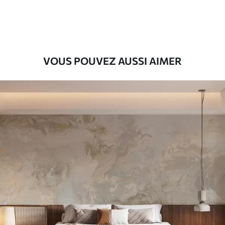
56
.67
34
.00
€
/m²
Vinyle Premium
65
.00
39
.00
€
/m²
VOUS POUVEZ AUSSI AIMER
Peel and Stick
81
.67
49
.00
€
/m²