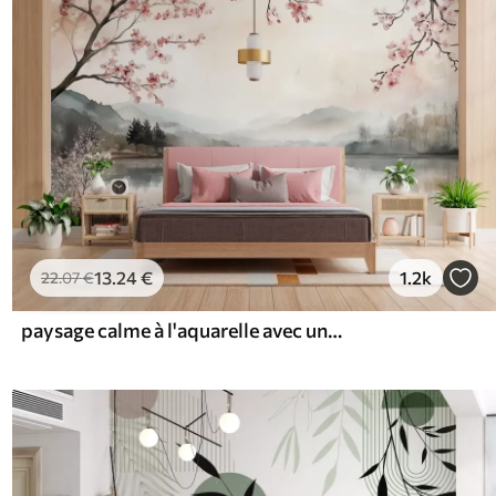
13
.24
€
1.2k
22
.07
€
paysage calme à l'aquarelle avec un lac et un arbre en fleurs