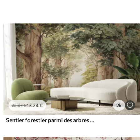
13
.24
€
2k
22
.07
€
Sentier forestier parmi des arbres majestueux, style aquarelle