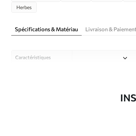
Herbes
Spécifications & Matériau
Livraison & Paiemen
Caractéristiques
Matériau
Choisissez parmi trois maté
pièces et des budgets diffé
disponibles ci-dessous ou lo
IN
Auteur
Studio de design Uwalls
Article du produit
u74601v3
Production
Imprimé sur commande et liv