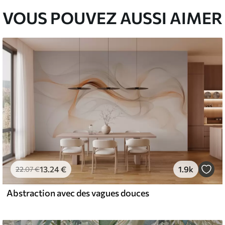
VOUS POUVEZ AUSSI AIMER
13
.24
€
1.9k
22
.07
€
Abstraction avec des vagues douces