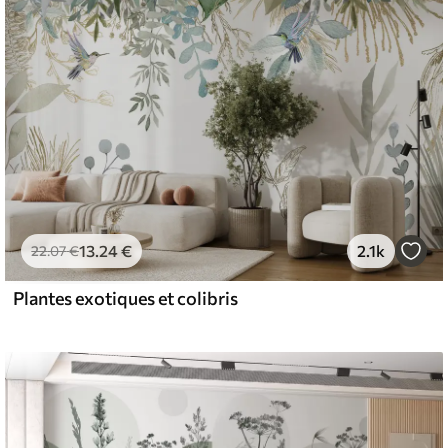
13
.24
€
2.1k
22
.07
€
Plantes exotiques et colibris