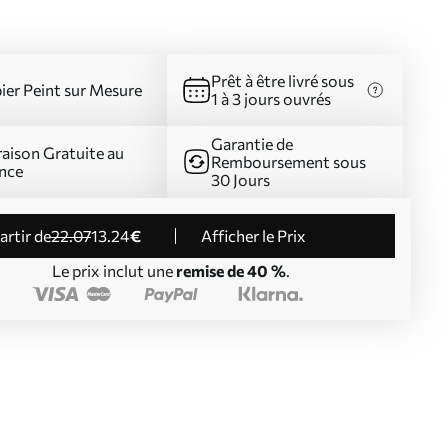
Prêt à être livré sous
ier Peint sur Mesure
1 à 3 jours ouvrés
Garantie de
raison Gratuite au
Remboursement sous
nce
30 Jours
partir de
22
.07
13
.24
€
Afficher le Prix
Le prix inclut une
remise de 40 %
.