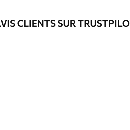
e pour papier peint disponibles.
VIS CLIENTS SUR TRUSTPIL
nge. Les papiers peints avec Vernis
’eau.
emium
67
34
.00
€
/m²
l and Stick
67
49
.00
€
/m²