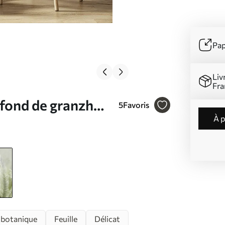
Pap
Liv
Fra
 fond de granzh
5
Favoris
à 
601v3
 botanique
Feuille
Délicat