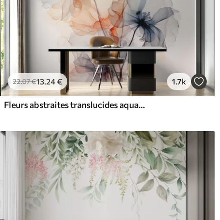
13
.24
€
1.7k
22
.07
€
Fleurs abstraites translucides aquarelle liquide