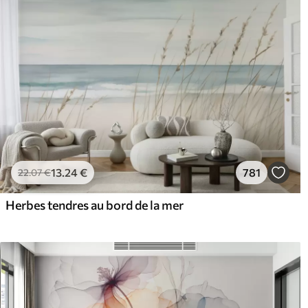
13
.24
€
781
22
.07
€
Herbes tendres au bord de la mer