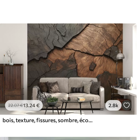
13
.24
€
2.8k
22
.07
€
bois, texture, fissures, sombre, écorce, surface