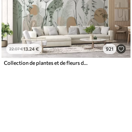
13
.24
€
921
22
.07
€
Collection de plantes et de fleurs dans des tons neutres sur un fond d'arche abstrait dans des teintes vertes et orangées