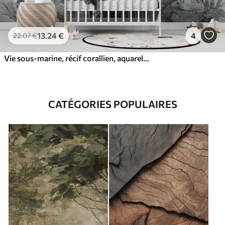
13
.24
€
4
22
.07
€
Vie sous-marine, récif corallien, aquarelle gris et bleu, dauphins
CATÉGORIES POPULAIRES