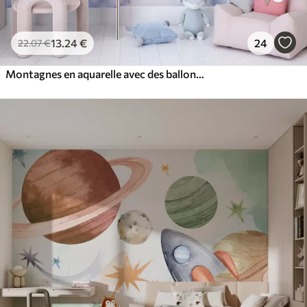
13
.24
€
24
22
.07
€
Montagnes en aquarelle avec des ballons aériens, éthéré