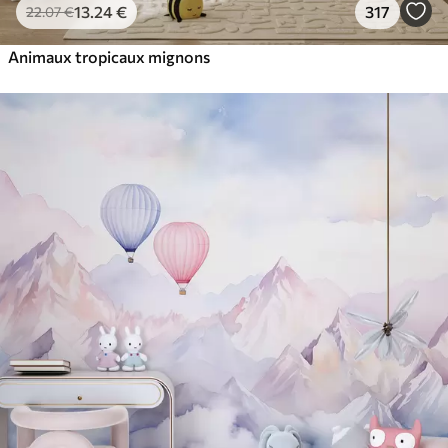
13
.24
€
317
22
.07
€
Animaux tropicaux mignons