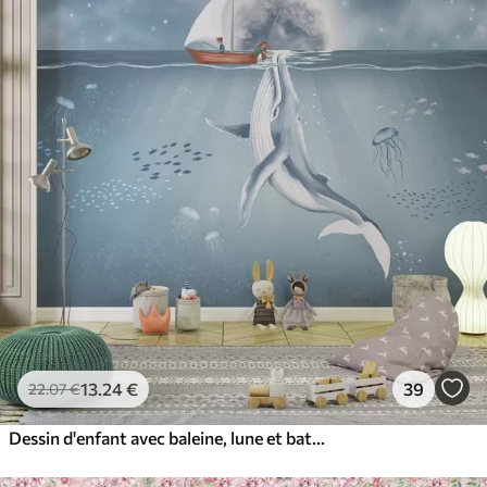
13
.24
€
39
22
.07
€
Dessin d'enfant avec baleine, lune et bateau avec des enfants