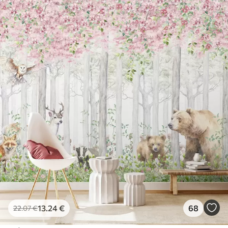
13
.24
€
68
22
.07
€