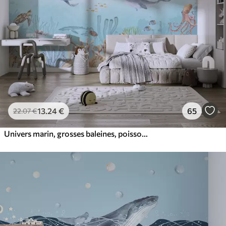
13
.24
€
65
22
.07
€
Univers marin, grosses baleines, poissons et tortues