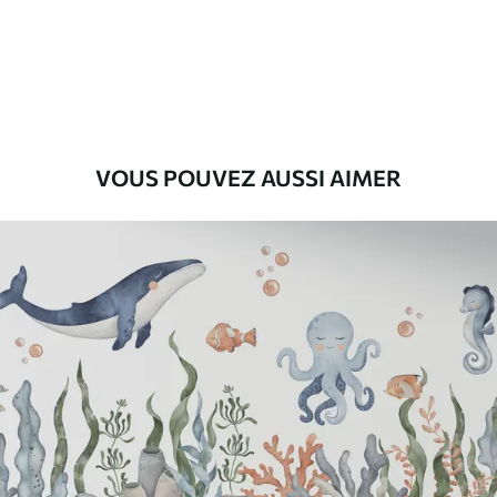
Premium
56
.67
34
.00
€
/m²
Vinyle Premium
65
.00
39
.00
€
/m²
VOUS POUVEZ AUSSI AIMER
Peel and Stick
81
.67
49
.00
€
/m²