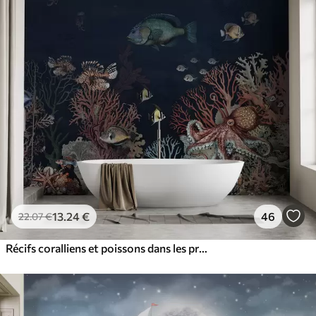
13
.24
€
46
22
.07
€
Récifs coralliens et poissons dans les profondeurs de la baie