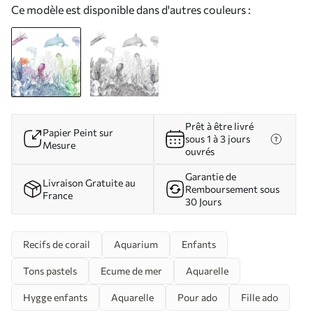
Ce modèle est disponible dans d'autres couleurs :
Prêt à être livré
Papier Peint sur
sous 1 à 3 jours
Mesure
ouvrés
Garantie de
Livraison Gratuite au
Remboursement sous
France
30 Jours
Recifs de corail
Aquarium
Enfants
Tons pastels
Ecume de mer
Aquarelle
Hygge enfants
Aquarelle
Pour ado
Fille ado