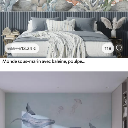
13
.24
€
118
22
.07
€
Monde sous-marin avec baleine, poulpe, tortue