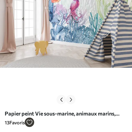
Papier peint Vie sous-marine, animaux marins,
aquarelle, coraux, dauphin, pieuvre N° u98899
13
Favoris