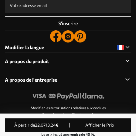
S'inscrire
Modifier la langue
A propos du produit
A propos de l'entreprise
Modifier les autorisations relatives aux cookies
Paramètres de notification push
© 2011-2026 Uwalls . Tous droits réservés. Exploité par
à partir de
22
.07
13
.24
€
Afficher le Prix
KLW Sp. z o.o. Numéro de TVA : PL9223057591.
Le prix inclut une
remise de 40 %
.