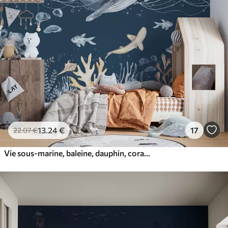
13
.24
€
17
22
.07
€
Vie sous-marine, baleine, dauphin, coraux, animaux marins, thème océanique, couleurs pastel