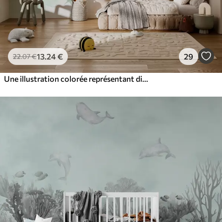
13
.24
€
29
22
.07
€
Une illustration colorée représentant diverses planètes et aquarelle spatiale