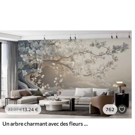
13
.24
€
762
22
.07
€
Un arbre charmant avec des fleurs blanches sur fond de nuages dans un style intéressant aux couleurs chaudes et délicates