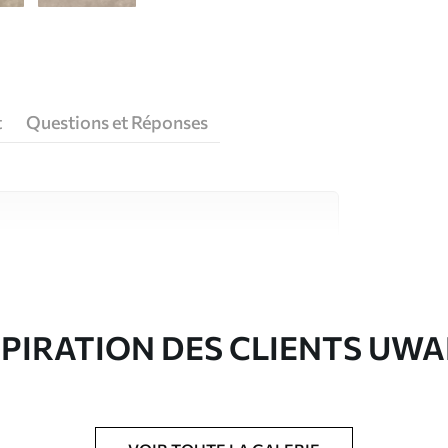
t
Questions et Réponses
riaux de haute qualité, chacun adapté à des
rents. De plus amples informations sont
rs du processus de personnalisation.
SPIRATION DES CLIENTS UWA