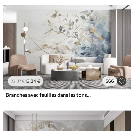
13
.24
€
566
22
.07
€
Branches avec feuilles dans les tons bleus et bruns, fond clair, doux et délicat, style aquarelle