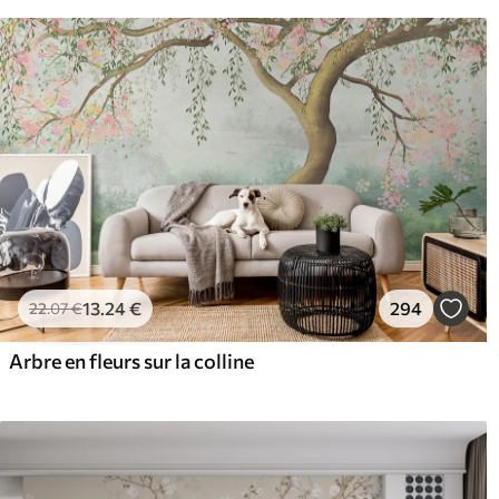
13
.24
€
294
22
.07
€
Arbre en fleurs sur la colline