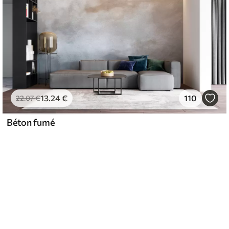
13
.24
€
110
22
.07
€
Béton fumé