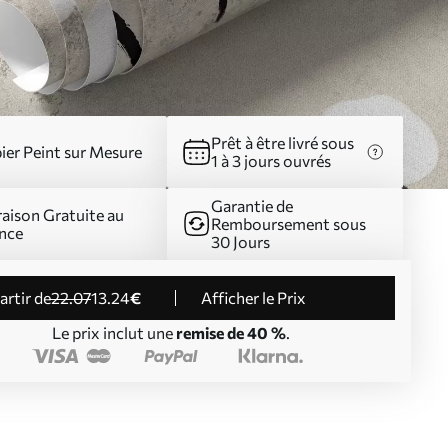
Prêt à être livré sous
ier Peint sur Mesure
1 à 3 jours ouvrés
Garantie de
raison Gratuite au
Remboursement sous
nce
30 Jours
partir de
22
.07
13
.24
€
Afficher le Prix
Le prix inclut une
remise de 40 %
.