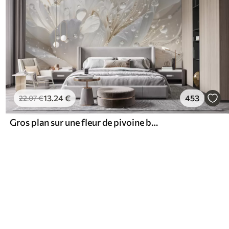
13
.24
€
453
22
.07
€
Gros plan sur une fleur de pivoine blanche aux pétales délicats et aux gouttes d'eau