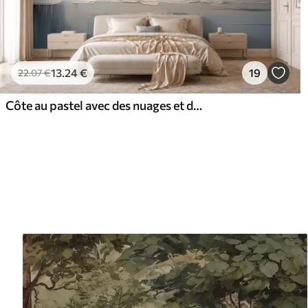
13
.24
€
19
22
.07
€
Côte au pastel avec des nuages et des reflets sur l'eau