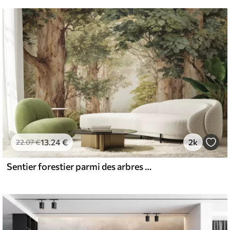
13
.24
€
2k
22
.07
€
Sentier forestier parmi des arbres majestueux, style aquarelle