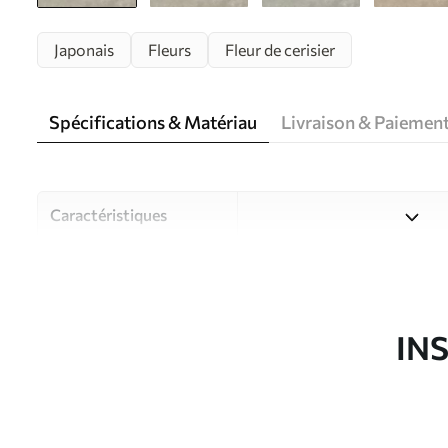
Japonais
Fleurs
Fleur de cerisier
Spécifications & Matériau
Livraison & Paiemen
Caractéristiques
Matériau
Choisissez parmi trois maté
pièces et des budgets diffé
disponibles ci-dessous ou lo
IN
Auteur
Studio de design Uwalls
Article du produit
w05425