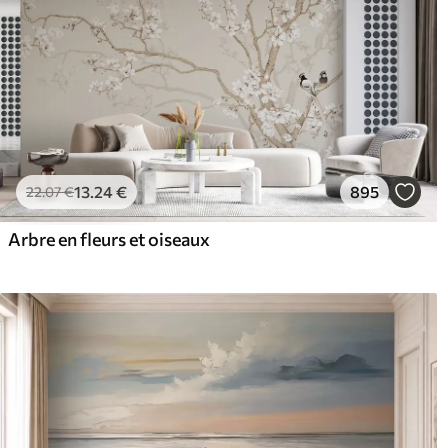
13
.24
€
895
22
.07
€
Arbre en fleurs et oiseaux