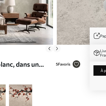
Pap
Liv
Fra
blanc, dans un
5
Favoris
à 