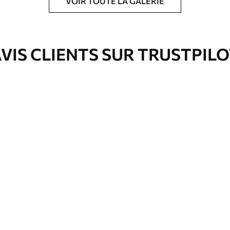
VOIR TOUTE LA GALERIE
ré en rouleaux jusqu’à 50 cm de large.
e pour papier peint disponibles.
VIS CLIENTS SUR TRUSTPIL
nge. Les papiers peints avec Vernis
’eau.
emium
67
34
.00
€
/m²
l and Stick
67
49
.00
€
/m²