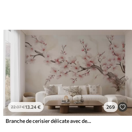
13
.24
€
269
22
.07
€
Branche de cerisier délicate avec des fleurs rose tendre sur un fond clair