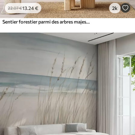
13
.24
€
2k
22
.07
€
Sentier forestier parmi des arbres majestueux, style aquarelle