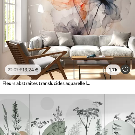
13
.24
€
1.7k
22
.07
€
Fleurs abstraites translucides aquarelle liquide