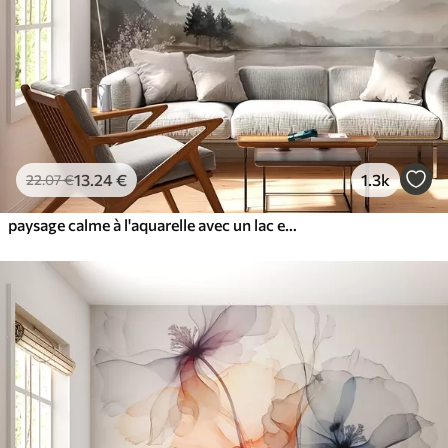
13
.24
€
1.3k
22
.07
€
paysage calme à l'aquarelle avec un lac et un arbre en fleurs