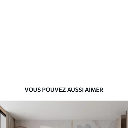
Matériaux disponibles
Standard
45
.00
27
.00
€
/m²
Premium
56
.67
34
.00
€
/m²
Vinyle Premium
65
.00
39
.00
€
/m²
VOUS POUVEZ AUSSI AIMER
Peel and Stick
81
.67
49
.00
€
/m²