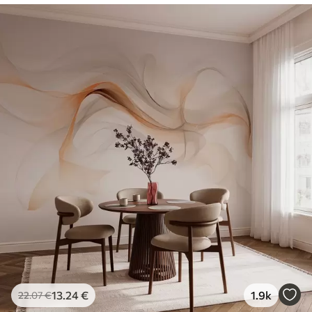
13
.24
€
1.9k
22
.07
€