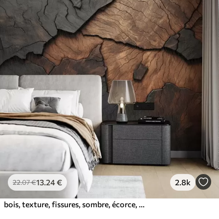
13
.24
€
2.8k
22
.07
€
bois, texture, fissures, sombre, écorce, surface