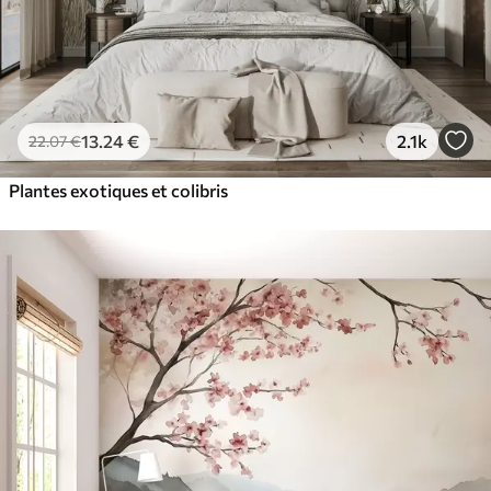
13
.24
€
2.1k
22
.07
€
Plantes exotiques et colibris