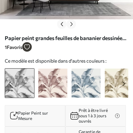
Papier peint grandes feuilles de bananier dessinées
dans des tons gris N° w07877
1
Favoris
Ce modèle est disponible dans d'autres couleurs :
Prêt à être livré
Papier Peint sur
sous 1 à 3 jours
Mesure
ouvrés
Garantie de