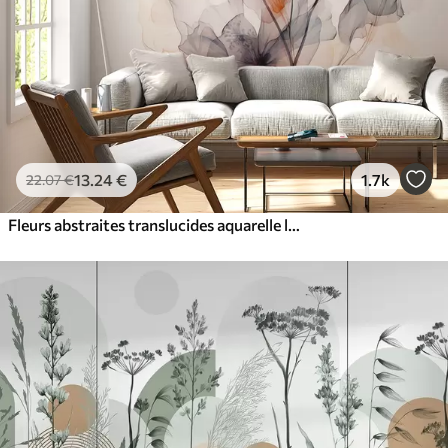
13
.24
€
1.7k
22
.07
€
Fleurs abstraites translucides aquarelle liquide