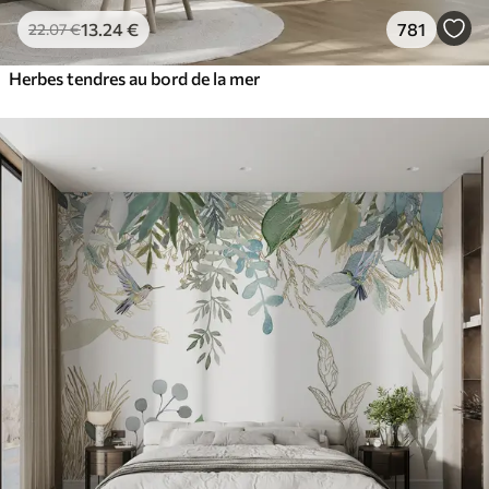
13
.24
€
781
22
.07
€
Herbes tendres au bord de la mer