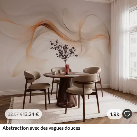
13
.24
€
1.9k
22
.07
€
Abstraction avec des vagues douces