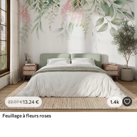
13
.24
€
1.4k
22
.07
€
Feuillage à fleurs roses