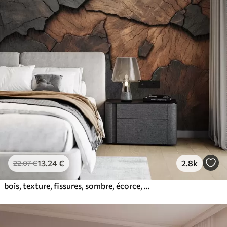
13
.24
€
2.8k
22
.07
€
bois, texture, fissures, sombre, écorce, surface