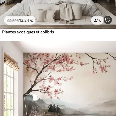
13
.24
€
2.1k
22
.07
€
Plantes exotiques et colibris