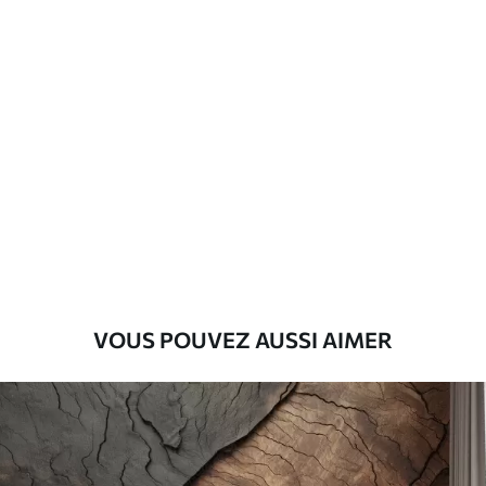
Matériaux disponibles
Standard
45
.00
27
.00
€
/m²
Premium
56
.67
34
.00
€
/m²
Vinyle Premium
65
.00
39
.00
€
/m²
VOUS POUVEZ AUSSI AIMER
Peel and Stick
81
.67
49
.00
€
/m²