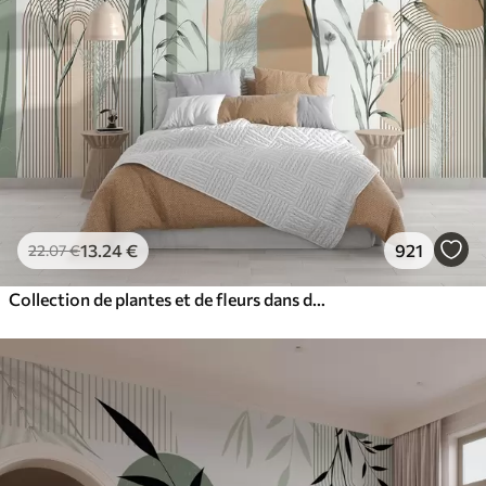
13
.24
€
921
22
.07
€
Collection de plantes et de fleurs dans des tons neutres sur un fond d'arche abstrait dans des teintes vertes et orangées