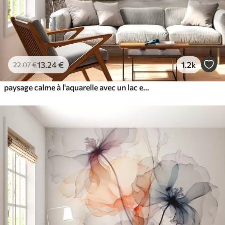
13
.24
€
1.2k
22
.07
€
paysage calme à l'aquarelle avec un lac et un arbre en fleurs