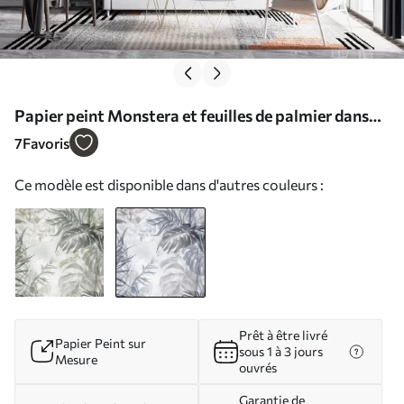
Papier peint Monstera et feuilles de palmier dans
les tons de bleu et de gris, botanique, feuillage
7
Favoris
tropical, plantes de la jungle, fond texturé N°
Ce modèle est disponible dans d'autres couleurs :
w09011v1
Prêt à être livré
Papier Peint sur
sous 1 à 3 jours
Mesure
ouvrés
Garantie de