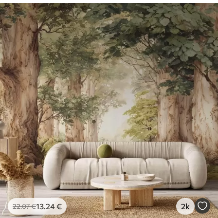
13
.24
€
2k
22
.07
€