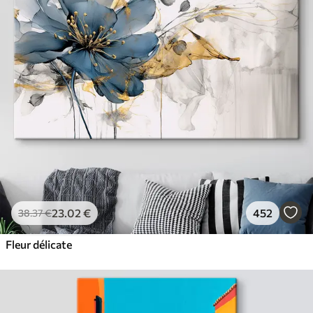
23
.02
€
452
38
.37
€
Fleur délicate