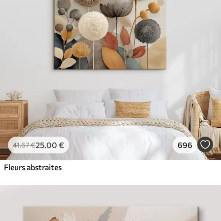
✓
Couleurs vives et riches
✓
Résistant à la décoloration
✓
Encre sûre et sans odeur
✓
Surface type toile
✓
Matériau écologique
25
.00
€
696
41
.67
€
Fleurs abstraites