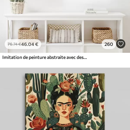
46
.04
€
260
76
.74
€
Imitation de peinture abstraite avec des cercles orange et gris, des feuilles et des branches, style moderne, effet aquarelle