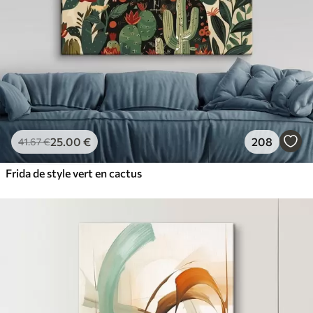
25
.00
€
208
41
.67
€
Frida de style vert en cactus