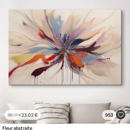
23
.02
€
953
38
.37
€
Fleur abstraite