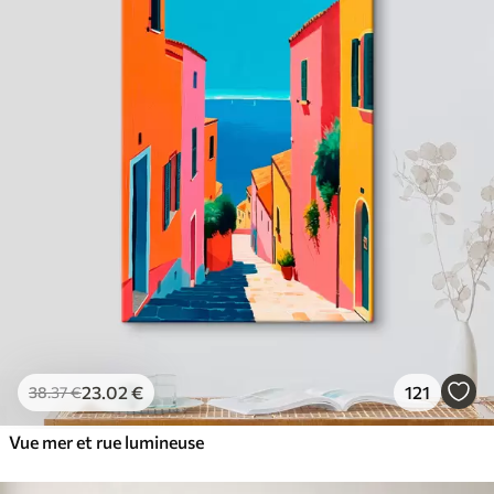
23
.02
€
121
38
.37
€
Vue mer et rue lumineuse