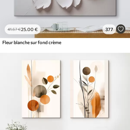
25
.00
€
377
41
.67
€
Fleur blanche sur fond crème