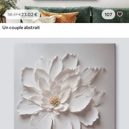
23
.02
€
107
38
.37
€
Un couple abstrait