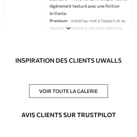
légèrement texturé avec une finition
brillante.
Premium
- matériau mat à l’aspect et au
toucher similaires à une toile d’artiste.
Eco-Premium
- toile de haute qualité
composée à 100 % de coton.
Auteur
Studio de design Uwalls
INSPIRATION DES CLIENTS UWALLS
Numéro d'article
s33228
En outre
Possibilité d'ajouter un vernis
VOIR TOUTE LA GALERIE
protecteur pour renforcer la durabilité
du tableau.
AVIS CLIENTS SUR TRUSTPILOT
Matériaux disponibles
Standard