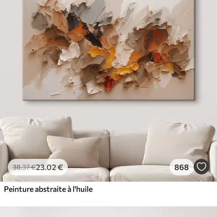
23
.02
€
868
38
.37
€
Peinture abstraite à l'huile