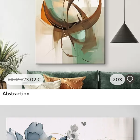
23
.02
€
203
38
.37
€
Abstraction