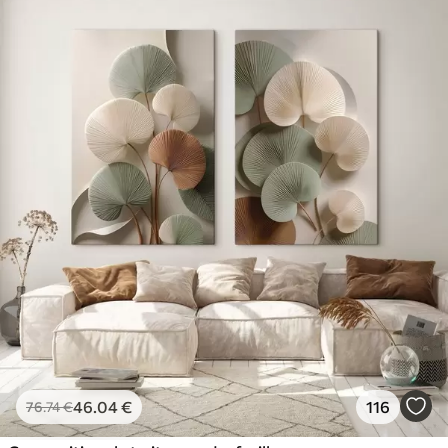
46
.04
€
116
76
.74
€