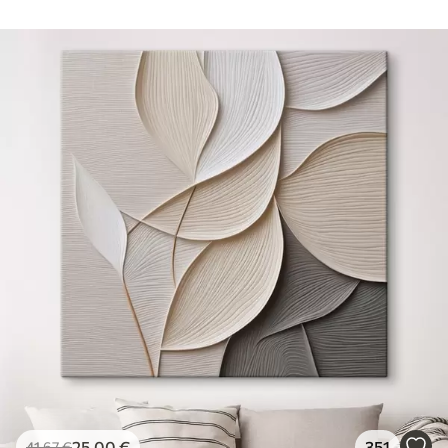
25
.00
€
351
41
.67
€