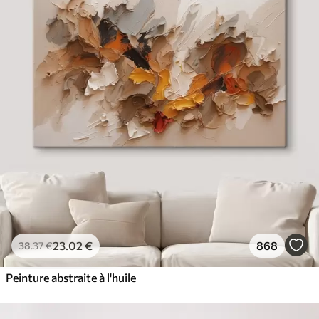
23
.02
€
868
38
.37
€
Peinture abstraite à l'huile