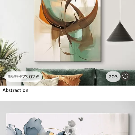
23
.02
€
203
38
.37
€
Abstraction