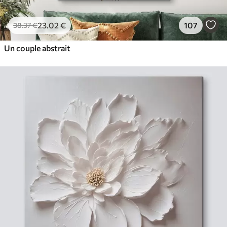
23
.02
€
107
38
.37
€
Un couple abstrait