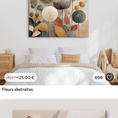
✓
Couleurs vives et riches
✓
Résistant à la décoloration
✓
Encre sûre et sans odeur
✓
Surface type toile
✓
Matériau écologique
25
.00
€
696
41
.67
€
Fleurs abstraites