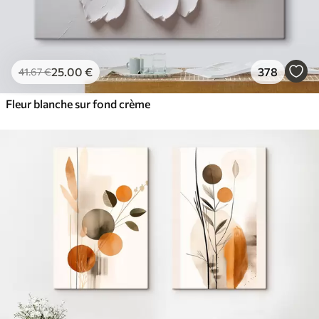
25
.00
€
378
41
.67
€
Fleur blanche sur fond crème