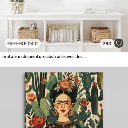
46
.04
€
260
76
.74
€
Imitation de peinture abstraite avec des cercles orange et gris, des feuilles et des branches, style moderne, effet aquarelle