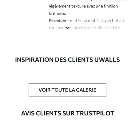
légèrement texturé avec une finition
brillante.
Premium
- matériau mat à l’aspect et au
toucher similaires à une toile d’artiste.
Eco-Premium
- toile de haute qualité
composée à 100 % de coton.
Auteur
Studio de design Uwalls
INSPIRATION DES CLIENTS UWALLS
Numéro d'article
s33331
En outre
Possibilité d'ajouter un vernis
VOIR TOUTE LA GALERIE
protecteur pour renforcer la durabilité
du tableau.
AVIS CLIENTS SUR TRUSTPILOT
Matériaux disponibles
Standard