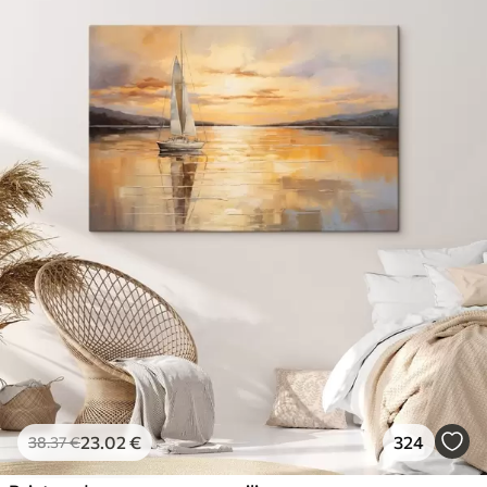
23
.02
€
324
38
.37
€