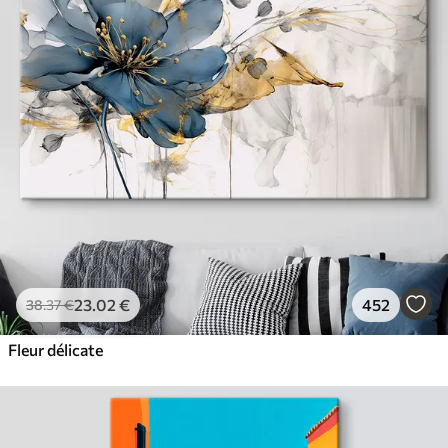
23
.02
€
452
38
.37
€
Fleur délicate