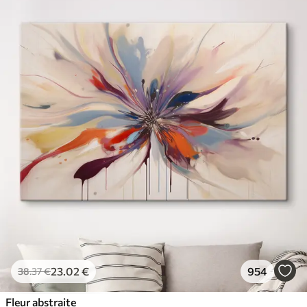
23
.02
€
954
38
.37
€
Fleur abstraite