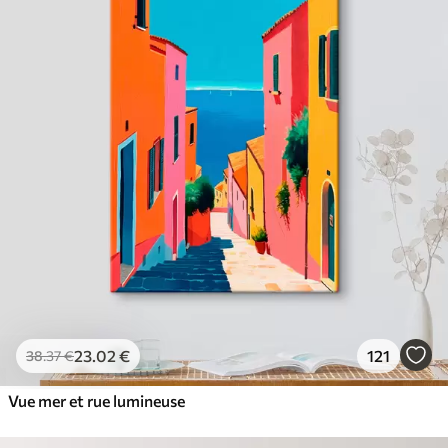
23
.02
€
121
38
.37
€
Vue mer et rue lumineuse