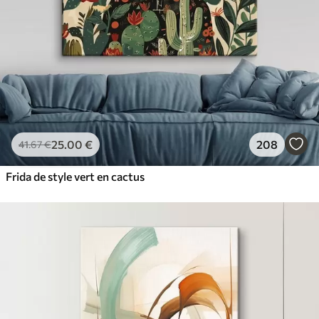
25
.00
€
208
41
.67
€
Frida de style vert en cactus