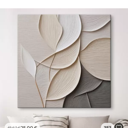
25
.00
€
353
41
.67
€