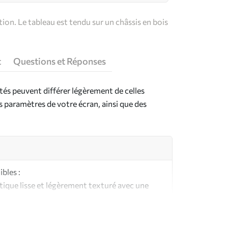
on. Le tableau est tendu sur un châssis en bois
t
Questions et Réponses
ntés peuvent différer légèrement de celles
es paramètres de votre écran, ainsi que des
bles :
ique lisse et légèrement texturé avec une
aspect et au toucher similaires à une toile