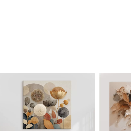
✗
✗
Matériau écologique
Matériau écologique