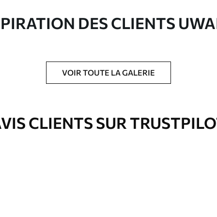
ute qualité composée à 100 % de coton.
SPIRATION DES CLIENTS UWA
VOIR TOUTE LA GALERIE
is protecteur pour renforcer la durabilité du
VIS CLIENTS SUR TRUSTPIL
Eco-Premium
À Partir De
36
.00
€
✓
es
Couleurs vives et riches
✓
ation
Résistant à la décoloration
✓
eur
Encre sûre et sans odeur
✓
Surface type toile