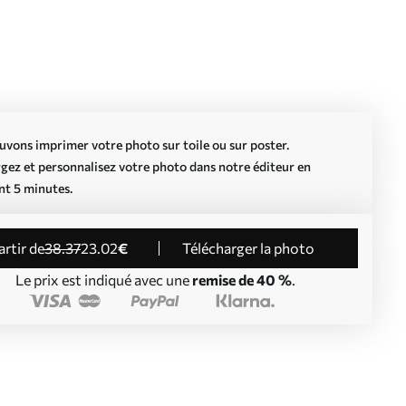
vons imprimer votre photo sur toile ou sur poster.
gez et personnalisez votre photo dans notre éditeur en
nt 5 minutes.
partir de
38
.37
23
.02
€
Télécharger la photo
Le prix est indiqué avec une
remise de 40 %
.