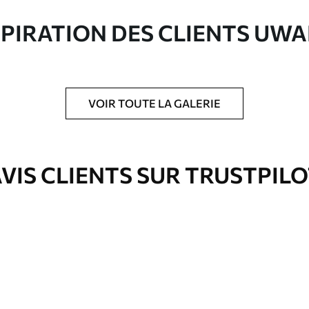
ute qualité composée à 100 % de coton.
SPIRATION DES CLIENTS UWA
VOIR TOUTE LA GALERIE
is protecteur pour renforcer la durabilité du
VIS CLIENTS SUR TRUSTPIL
Eco-Premium
À Partir De
36
.00
€
✓
es
Couleurs vives et riches
✓
ation
Résistant à la décoloration
✓
eur
Encre sûre et sans odeur
✓
Surface type toile