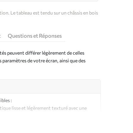
on. Le tableau est tendu sur un châssis en bois
t
Questions et Réponses
ntés peuvent différer légèrement de celles
es paramètres de votre écran, ainsi que des
bles :
ique lisse et légèrement texturé avec une
aspect et au toucher similaires à une toile