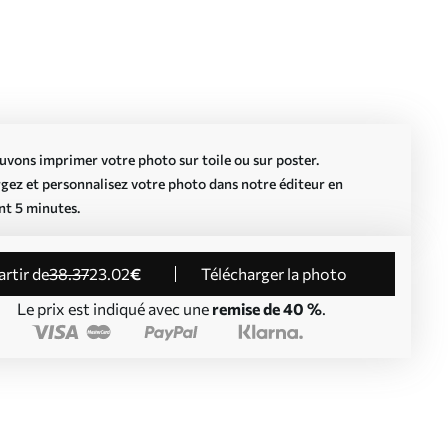
vons imprimer votre photo sur toile ou sur poster.
gez et personnalisez votre photo dans notre éditeur en
nt 5 minutes.
partir de
38
.37
23
.02
€
Télécharger la photo
Le prix est indiqué avec une
remise de 40 %
.