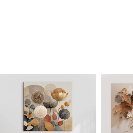
✗
✗
Matériau écologique
Matériau écologique