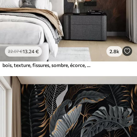
13
.24
€
2.8k
22
.07
€
bois, texture, fissures, sombre, écorce, surface