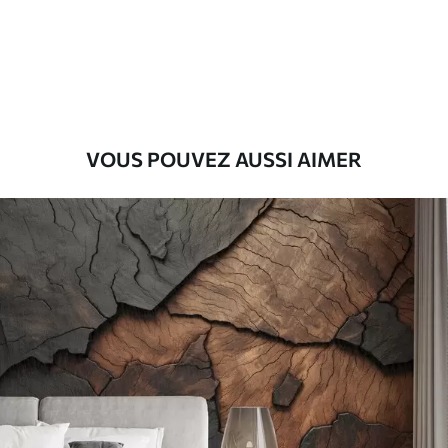
Premium
56
.67
34
.00
€
/m²
Vinyle Premium
65
.00
39
.00
€
/m²
VOUS POUVEZ AUSSI AIMER
Peel and Stick
81
.67
49
.00
€
/m²