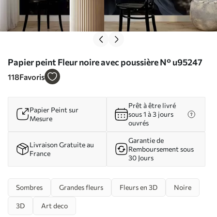
Papier peint Fleur noire avec poussière N° u95247
118
Favoris
Prêt à être livré
Papier Peint sur
sous 1 à 3 jours
Mesure
ouvrés
Garantie de
Livraison Gratuite au
Remboursement sous
France
30 Jours
Sombres
Grandes fleurs
Fleurs en 3D
Noire
3D
Art deco