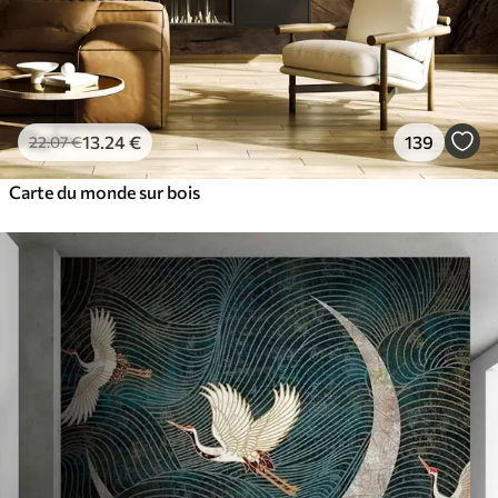
13
.24
€
139
22
.07
€
Carte du monde sur bois