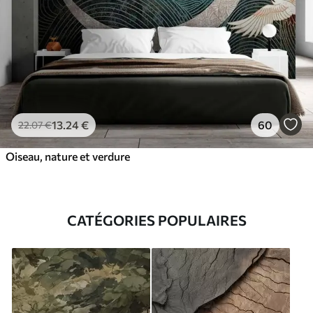
13
.24
€
60
22
.07
€
Oiseau, nature et verdure
CATÉGORIES POPULAIRES