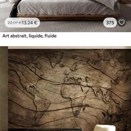
13
.24
€
375
22
.07
€
Art abstrait, liquide, fluide