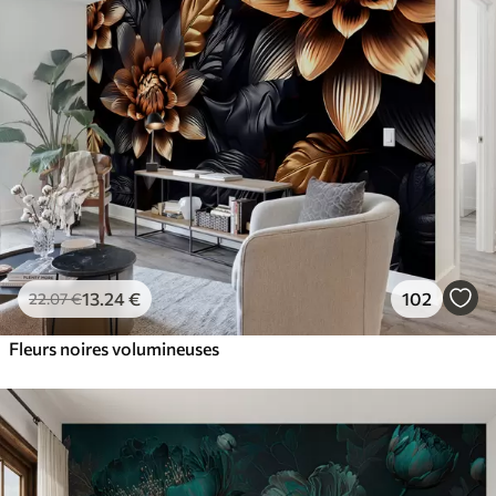
13
.24
€
102
22
.07
€
Fleurs noires volumineuses