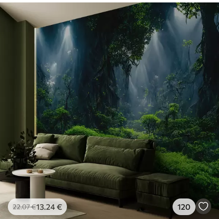
13
.24
€
120
22
.07
€