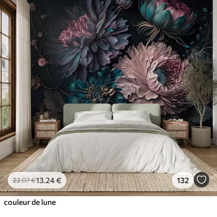
13
.24
€
132
22
.07
€
couleur de lune