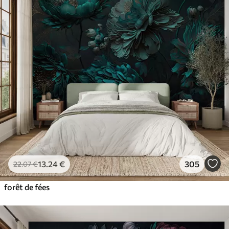
13
.24
€
305
22
.07
€
forêt de fées