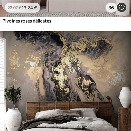
13
.24
€
36
22
.07
€
Pivoines roses délicates