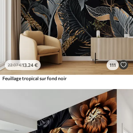
13
.24
€
111
22
.07
€
Feuillage tropical sur fond noir