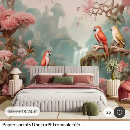
13
.24
€
22
.07
€
35
Papiers peints Une forêt tropicale féérique avec des perroquets, des arbres en fleurs roses et une cascade.