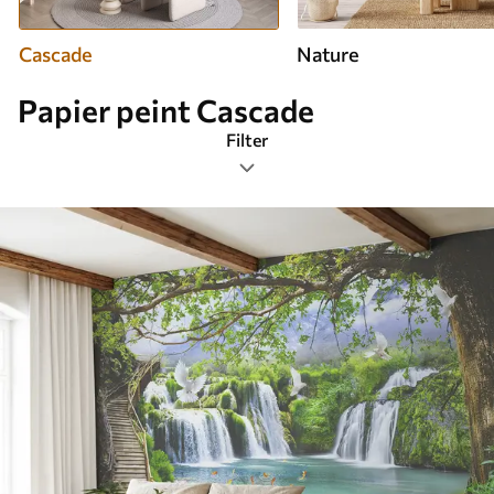
Cascade
Nature
Papier peint Cascade
Filter
Étiquettes de design
Format de l’image
Palette de couleurs
Intelligent
Réinitialiser tous les filtres