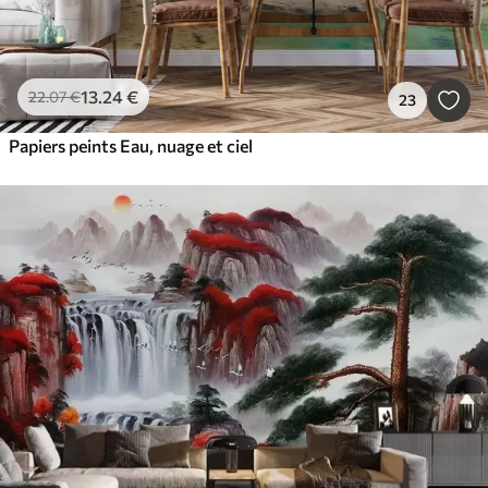
13
.24
€
22
.07
€
23
Papiers peints Eau, nuage et ciel