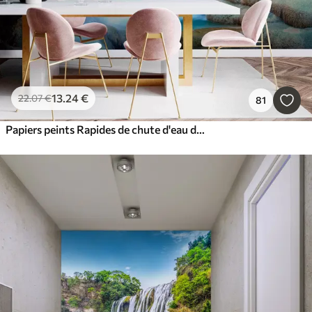
13
.24
€
22
.07
€
81
Papiers peints Rapides de chute d'eau dans la forêt