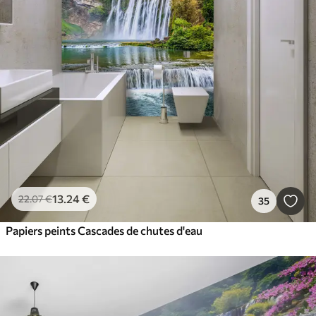
13
.24
€
22
.07
€
35
Papiers peints Cascades de chutes d'eau