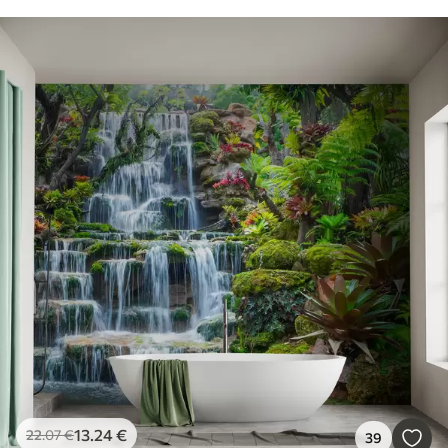
13
.24
€
22
.07
€
39