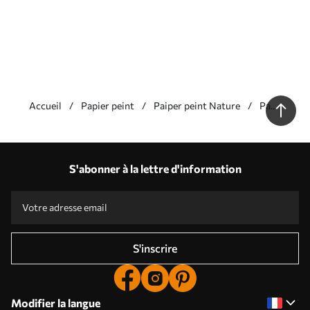
Accueil
Papier peint
Paiper peint Nature
Papier
peint
Cascade
Nos avantages
Réponses :
1
S'abonner à la lettre d'information
Production en fonction des tailles individuelles
Participez aux promotions de vacances 2025 et bénéficiez d'une réduction
Retouche photo professionnelle gratuite
Codes promotionnels avec des réductions à la commande !
S'inscrire
Modifier la langue