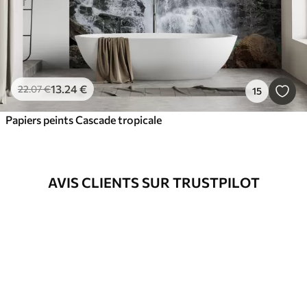
13
.24
€
22
.07
€
15
Papiers peints Cascade tropicale
AVIS CLIENTS SUR TRUSTPILOT