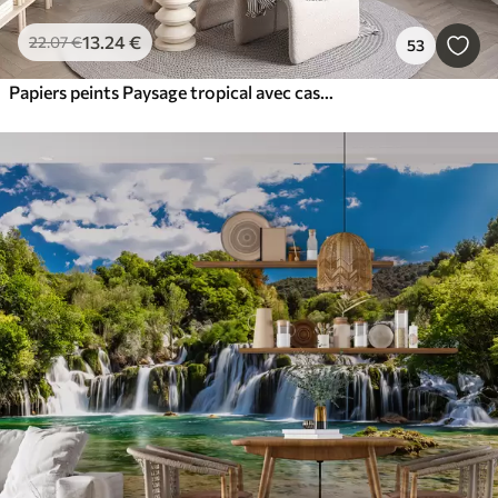
13
.24
€
22
.07
€
53
Papiers peints Paysage tropical avec cascade, étang, fleurs et oiseaux