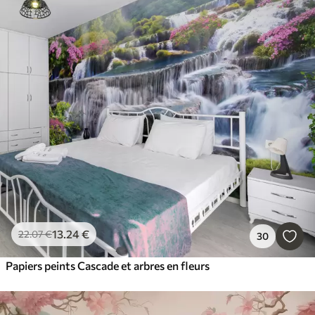
13
.24
€
22
.07
€
30
Papiers peints Cascade et arbres en fleurs