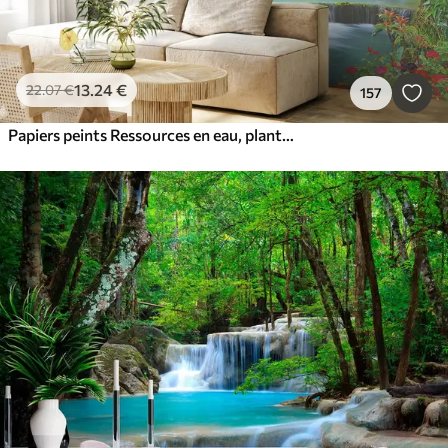
13
.24
€
22
.07
€
157
Papiers peints Ressources en eau, plantes et eau